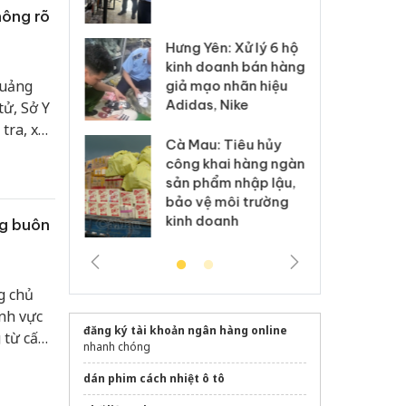
 sào giả
bá
hông rõ
Hưng Yên: Xử lý 6 hộ
óa: Tìm bị
Th
kinh doanh bán hàng
g vụ án buôn
hạ
quảng
giả mạo nhãn hiệu
h sữa
bá
Adidas, Nike
tử, Sở Y
 giả
Mo
tra, xác
Cà Mau: Tiêu hủy
g: Đối tượng
An
ệ sức
công khai hàng ngàn
 đường dây
ch
sản phẩm nhập lậu,
 giả tại Phú
bá
bảo vệ môi trường
 đầu thú
Qu
kinh doanh
ng buôn
g chủ
ĩnh vực
đăng ký tài khoản ngân hàng online
 từ cấp
nhanh chóng
dán phim cách nhiệt ô tô