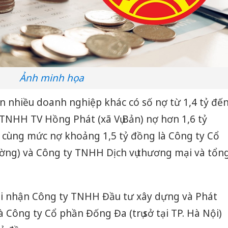
Ảnh minh họa
n nhiều doanh nghiệp khác có số nợ từ 1,4 tỷ đế
y TNHH TV Hồng Phát (xã Vụ Bản) nợ hơn 1,6 tỷ
 cùng mức nợ khoảng 1,5 tỷ đồng là Công ty Cổ
ng) và Công ty TNHH Dịch vụ thương mại và tổn
hi nhận Công ty TNHH Đầu tư xây dựng và Phát
và Công ty Cổ phần Đống Đa (trụ sở tại TP. Hà Nội)