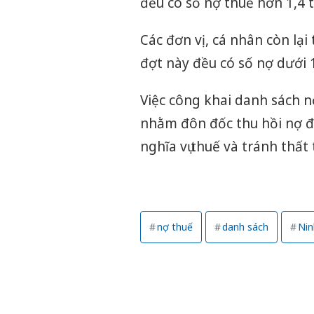
đều có số nợ thuế hơn 1,4 
Các đơn vị, cá nhân còn lạ
đợt này đều có số nợ dưới 1
Việc công khai danh sách 
nhằm đôn đốc thu hồi nợ đ
nghĩa vụ thuế và tránh thấ
nợ thuế
danh sách
Nin