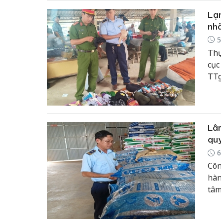
Lạn
nhã
5
Thự
cục
TTg
xử 
7 t
kin
sâu
Lâm
quy
6
Côn
hàn
tâm
mọi
liê