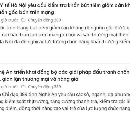
bán yến
Y tế Hà Nội yêu cầu kiểm tra khẩn bút tiêm giảm cân k
uồn gốc bán trên mạng
Thanh H
 giờ trước
Chuyển động 389
hại tron
ớc tình trạng bút tiêm giảm cân không rõ nguồn gốc được 
bán bìn
, rao bán tràn lan trên mạng xã hội và sàn thương mại điện 
Moyuum
Hà Nội đã đề nghị các lực lượng chức năng khẩn trương kiểm 
An Gian
h và xử lý nghiêm các tổ chức, cá nhân vi phạm nhằm bảo v
chủ mưu
e người tiêu dùng.
bán hàng
Quốc ra
ệ An triển khai đồng bộ các giải pháp đấu tranh chố
, gian lận thương mại và hàng giả
 giờ trước
Chuyển động 389
 Chỉ đạo 389 tỉnh Nghệ An yêu cầu các sở, ngành, địa phươn
g kiểm soát thị trường, tăng cường thanh tra, kiểm tra các l
ng điểm, đồng thời nâng cao vai trò của lực lượng chức năng
h đến cơ sở trong phát hiện, xử lý các hành vi vi phạm.