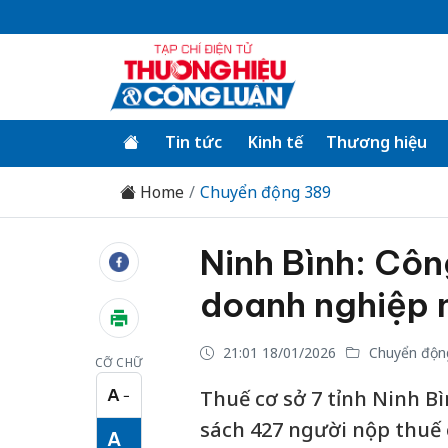
Tin tức
Kinh tế
Thương hiệu
Home
Chuyển động 389
Ninh Bình: Côn
doanh nghiệp 
21:01 18/01/2026
Chuyển độn
CỠ CHỮ
A
Thuế cơ sở 7 tỉnh Ninh B
−
Cỡ chữ nhỏ
sách 427 người nộp thuế 
A