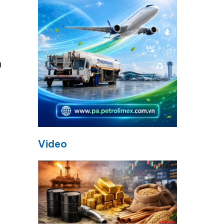
a
a
Video