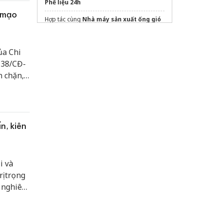
Phế liệu 24h
 mạo
Hợp tác cùng
Nhà máy sản xuất ống gió
chống cháy
uy tín hàng đầu
khóa học ôn thi đại lý thuế
ủa Chi
Dùng thử
phần mềm kế toán xây dựng
 38/CĐ-
n chặn,
Sửa máy rửa bát bosch
rường số
động
chợ vùng
n, kiên
i và
ị trọng
ý nghiêm
năng
ệt đối