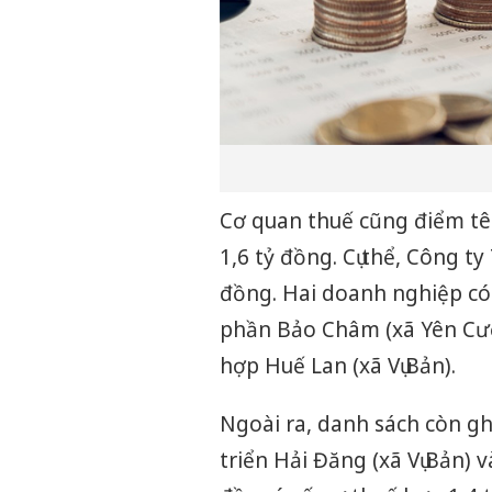
Cơ quan thuế cũng điểm tê
1,6 tỷ đồng. Cụ thể, Công t
đồng. Hai doanh nghiệp có
phần Bảo Châm (xã Yên Cườ
hợp Huế Lan (xã Vụ Bản).
Ngoài ra, danh sách còn g
triển Hải Đăng (xã Vụ Bản) 