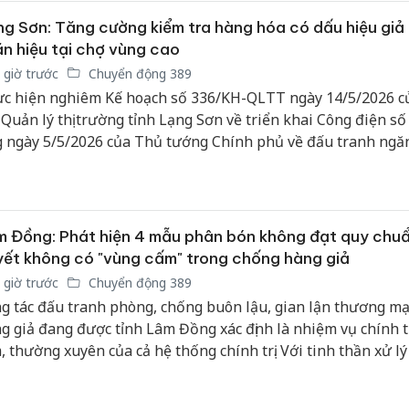
g Sơn: Tăng cường kiểm tra hàng hóa có dấu hiệu giả
n hiệu tại chợ vùng cao
 giờ trước
Chuyển động 389
c hiện nghiêm Kế hoạch số 336/KH-QLTT ngày 14/5/2026 c
 Quản lý thị trường tỉnh Lạng Sơn về triển khai Công điện số
 ngày 5/5/2026 của Thủ tướng Chính phủ về đấu tranh ngă
lý hành vi xâm phạm quyền sở hữu trí tuệ, Đội Quản lý thị t
iếp tục tăng cường bám sát địa bàn, kiểm tra, giám sát hoạt 
h doanh tại các khu vực trọng điểm, biên giới cũng như các 
, vùng xa.
 Đồng: Phát hiện 4 mẫu phân bón không đạt quy chuẩ
ết không có "vùng cấm" trong chống hàng giả
 giờ trước
Chuyển động 389
g tác đấu tranh phòng, chống buôn lậu, gian lận thương mạ
g giả đang được tỉnh Lâm Đồng xác định là nhiệm vụ chính tr
, thường xuyên của cả hệ thống chính trị. Với tinh thần xử l
 hành vi vi phạm, không có "vùng cấm", các lực lượng chức 
n tục tăng cường kiểm tra, siết chặt quản lý thị trường, đặc bi