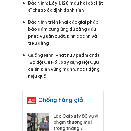
Bắc Ninh: Lấy 1.128 mẫu hài cốt liệt
sĩ chưa xác định danh tính
Bắc Ninh triển khai các giải pháp
bảo đảm cung ứng đủ xăng dầu
phục vụ sản xuất, kinh doanh và
tiêu dùng
Quảng Ninh: Phát huy phẩm chất
"Bộ đội Cụ Hồ", xây dựng Hội Cựu
chiến binh vững mạnh, hoạt động
hiệu quả
Chống hàng giả
 Thanh Hóa
Lào Cai xử lý 83 vụ vi
Cô
ại trong vụ
phạm thương mại
tìm
xuất, buôn
trong tháng 7
án