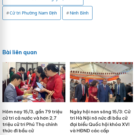
Cử tri Phường Nam Định
Ninh Bình
Bài liên quan
Hôm nay 15/3, gần 79 triệu
Ngày hội non sông 15/3: Cử
cử tri cả nước và hơn 2,7
tri Hà Nội nô nức đi bầu cử
triệu cử tri Phú Thọ chính
đại biểu Quốc hội khóa XVI
thức đi bầu cử
và HĐND các cấp