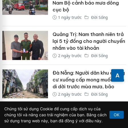
Nam Bộ cảnh báo mưa dông
cục bộ
1 ngày trước
Đời Sống
Quảng Trị: Nam thanh niên trả
lại 5 tỷ đồng cho người chuyển
nhầm vào tài khoản
2 ngày trước
Đời Sống
Đà Nẵng: Người dân khu chung
A
cư xuống cấp mong muốn sớm
di dời trước mùa mưa, bão
2 ngày trước
Đời Sống
Chúng tôi sử dụng Cookie để cung cấp dịch vụ của
Thời tiết ngày 7/8: Bắc Bộ tiếp
chúng tôi và nâng cao trải nghiệm của bạn. Bằng cách
OK
diễn mưa lớn, Tây Nguyên và
sử dụng trang web này, bạn đã đồng ý với điều này.
Nam Bộ chiều tối có dông