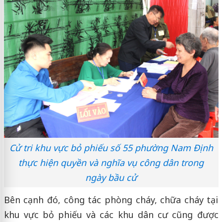
Cử tri khu vực bỏ phiếu số 55 phường Nam Định
thực hiện quyền và nghĩa vụ công dân trong
ngày bầu cử
Bên cạnh đó, công tác phòng cháy, chữa cháy tại
khu vực bỏ phiếu và các khu dân cư cũng được