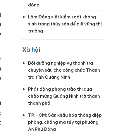
đồng
g
Lâm Đồng siết kiểm soát kháng
n
sinh trong thủy sản để giữ vững thị
trường
ò
Xã hội
ừ
Bồi dưỡng nghiệp vụ thanh tra
n
chuyên sâu cho công chức Thanh
ở
tra tỉnh Quảng Ninh
Phát động phong trào thi đua
chào mừng Quảng Ninh trở thành
i
thành phố
;
TP.HCM: Sân khấu hóa thông điệp
t
phòng, chống ma túy tại phường
An Phú Đông