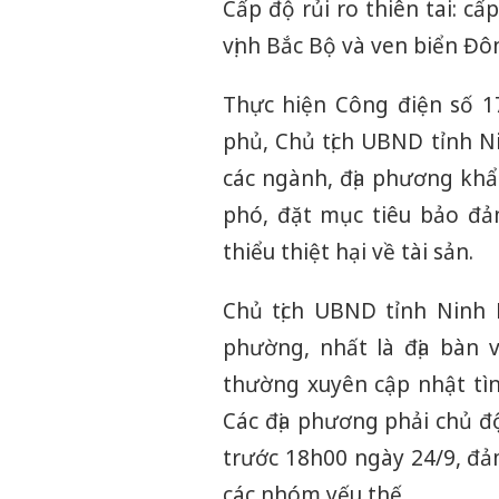
Cấp độ rủi ro thiên tai: cấ
vịnh Bắc Bộ và ven biển Đô
Thực hiện Công điện số 1
phủ, Chủ tịch UBND tỉnh Ni
các ngành, địa phương khẩn
phó, đặt mục tiêu bảo đả
thiểu thiệt hại về tài sản.
Chủ tịch UBND tỉnh Ninh 
phường, nhất là địa bàn v
thường xuyên cập nhật tìn
Các địa phương phải chủ đ
trước 18h00 ngày 24/9, đả
các nhóm yếu thế.