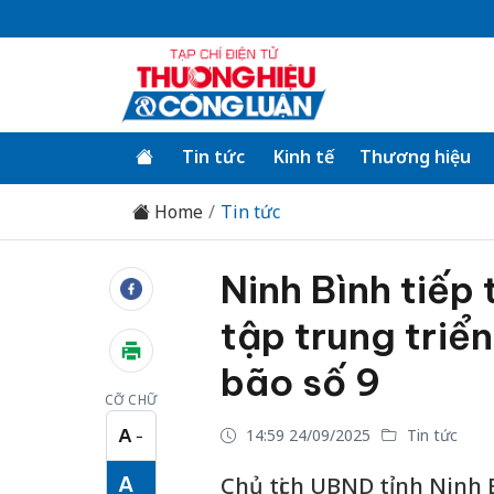
Tin tức
Kinh tế
Thương hiệu
Home
Tin tức
Ninh Bình tiếp
tập trung triể
bão số 9
CỠ CHỮ
A
14:59 24/09/2025
Tin tức
−
Cỡ chữ nhỏ
A
Chủ tịch UBND tỉnh Ninh