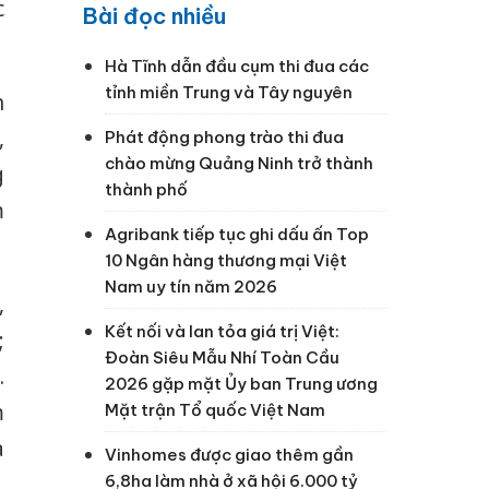
c
Bài đọc nhiều
Hà Tĩnh dẫn đầu cụm thi đua các
tỉnh miền Trung và Tây nguyên
h
,
Phát động phong trào thi đua
chào mừng Quảng Ninh trở thành
g
thành phố
m
Agribank tiếp tục ghi dấu ấn Top
10 Ngân hàng thương mại Việt
Nam uy tín năm 2026
,
Kết nối và lan tỏa giá trị Việt:
;
Đoàn Siêu Mẫu Nhí Toàn Cầu
.
2026 gặp mặt Ủy ban Trung ương
m
Mặt trận Tổ quốc Việt Nam
à
Vinhomes được giao thêm gần
6,8ha làm nhà ở xã hội 6.000 tỷ