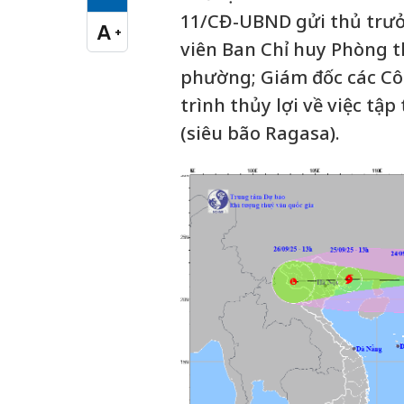
Cỡ chữ vừa
11/CĐ-UBND gửi thủ trưởn
A
+
Cỡ chữ lớn
viên Ban Chỉ huy Phòng th
phường; Giám đốc các Cô
trình thủy lợi về việc tậ
(siêu bão Ragasa).