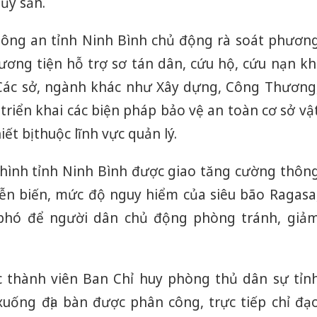
ủy sản.
Công an tỉnh Ninh Bình chủ động rà soát phươn
ương tiện hỗ trợ sơ tán dân, cứu hộ, cứu nạn kh
 Các sở, ngành khác như Xây dựng, Công Thương
 triển khai các biện pháp bảo vệ an toàn cơ sở vậ
ết bị thuộc lĩnh vực quản lý.
hình tỉnh Ninh Bình được giao tăng cường thôn
 diễn biến, mức độ nguy hiểm của siêu bão Ragasa
hó để người dân chủ động phòng tránh, giả
Công an
 thành viên Ban Chỉ huy phòng thủ dân sự tỉn
tìm bị h
án sản 
uống địa bàn được phân công, trực tiếp chỉ đạ
bán yến