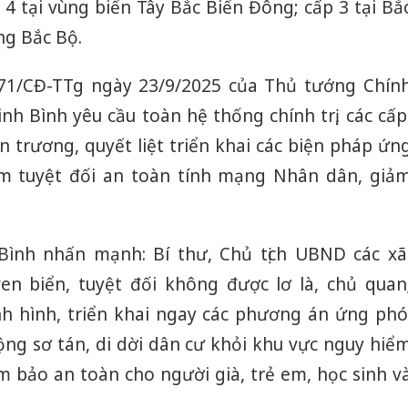
p 4 tại vùng biển Tây Bắc Biển Đông; cấp 3 tại Bắ
ng Bắc Bộ.
71/CĐ-TTg ngày 23/9/2025 của Thủ tướng Chín
nh Bình yêu cầu toàn hệ thống chính trị, các cấp
 trương, quyết liệt triển khai các biện pháp ứn
m tuyệt đối an toàn tính mạng Nhân dân, giả
Bình nhấn mạnh: Bí thư, Chủ tịch UBND các xã
en biển, tuyệt đối không được lơ là, chủ quan
h hình, triển khai ngay các phương án ứng phó
ộng sơ tán, di dời dân cư khỏi khu vực nguy hiể
m bảo an toàn cho người già, trẻ em, học sinh v