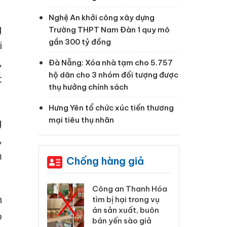
Nghệ An khởi công xây dựng
g
Trường THPT Nam Đàn 1 quy mô
gần 300 tỷ đồng
i
,
Đà Nẵng: Xóa nhà tạm cho 5.757
hộ dân cho 3 nhóm đối tượng được
t
thụ hưởng chính sách
Hưng Yên tổ chức xúc tiến thương
mại tiêu thụ nhãn
g
,
m
Chống hàng giả
 Thanh Hóa
Lào Cai xử lý 83 vụ vi
Cô
h
ại trong vụ
phạm thương mại
tìm
xuất, buôn
trong tháng 7
án
o
 sào giả
bá