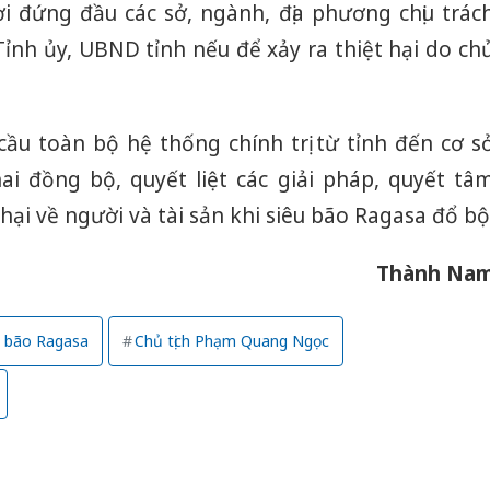
 đứng đầu các sở, ngành, địa phương chịu trác
Thanh H
ỉnh ủy, UBND tỉnh nếu để xảy ra thiệt hại do ch
hại tron
bán bìn
Moyuum
ầu toàn bộ hệ thống chính trị từ tỉnh đến cơ s
An Gian
hai đồng bộ, quyết liệt các giải pháp, quyết tâ
chủ mưu
bán hàng
hại về người và tài sản khi siêu bão Ragasa đổ bộ
Quốc ra
Thành Na
u bão Ragasa
Chủ tịch Phạm Quang Ngọc