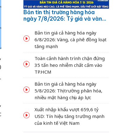
Bản tin thị trường hàng hóa
ngày 7/8/2026: Tỷ giá và vàng
neo cao, cà phê tăng mạnh,
dầu thế giới bật tăng
Bản tin giá cả hàng hóa ngày
6/8/2026: Vàng, cà phê đồng loạt
tăng mạnh
,
Toàn cảnh hành trình chặn đứng
35 tấn heo nhiễm chất cấm vào
0
TP.HCM
.
Bản tin giá cả hàng hóa ngày
5/8/2026: Thị trường phân hóa,
nhiều mặt hàng chịu áp lực
,
Xuất nhập khẩu vượt 659,6 tỷ
c
USD: Tín hiệu tăng trưởng mạnh
của kinh tế Việt Nam