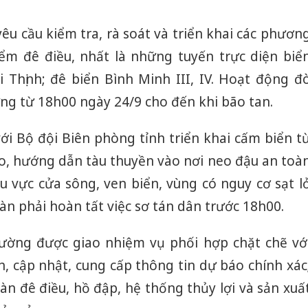
yêu cầu kiểm tra, rà soát và triển khai các phươn
ểm đê điều, nhất là những tuyến trực diện biể
 Thịnh; đê biển Bình Minh III, IV. Hoạt động đ
ng từ 18h00 ngày 24/9 cho đến khi bão tan.
ới Bộ đội Biên phòng tỉnh triển khai cấm biển t
o, hướng dẫn tàu thuyền vào nơi neo đậu an toà
u vực cửa sông, ven biển, vùng có nguy cơ sạt l
n phải hoàn tất việc sơ tán dân trước 18h00.
ường được giao nhiệm vụ phối hợp chặt chẽ vớ
h, cập nhật, cung cấp thông tin dự báo chính xác
n đê điều, hồ đập, hệ thống thủy lợi và sản xuấ