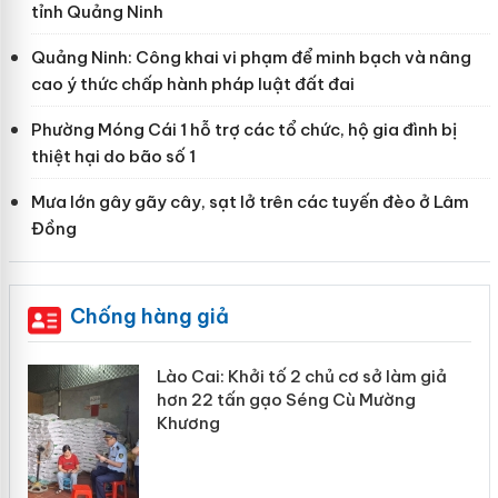
tỉnh Quảng Ninh
Quảng Ninh: Công khai vi phạm để minh bạch và nâng
cao ý thức chấp hành pháp luật đất đai
Phường Móng Cái 1 hỗ trợ các tổ chức, hộ gia đình bị
thiệt hại do bão số 1
Mưa lớn gây gãy cây, sạt lở trên các tuyến đèo ở Lâm
Đồng
Chống hàng giả
mại
Lào Cai: Khởi tố 2 chủ cơ sở làm giả
hơn 22 tấn gạo Séng Cù Mường
Khương
àng