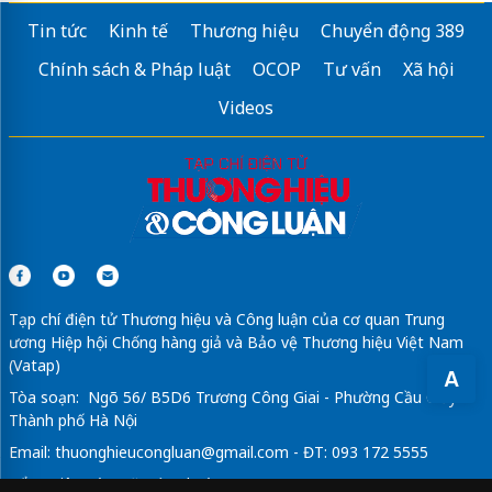
Tin tức
Kinh tế
Thương hiệu
Chuyển động 389
Chính sách & Pháp luật
OCOP
Tư vấn
Xã hội
Videos
Tạp chí điện tử Thương hiệu và Công luận của cơ quan Trung
ương Hiệp hội Chống hàng giả và Bảo vệ Thương hiệu Việt Nam
(Vatap)
A
Tòa soạn: Ngõ 56/ B5D6 Trương Công Giai - Phường Cầu Giấy -
Thành phố Hà Nội
Email:
thuonghieucongluan@gmail.com
- ĐT: 093 172 5555
Tổng Biên Tập: Vũ Đức Thuận