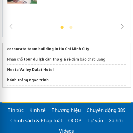
corporate team building in Ho Chi Minh City
Nhận chỗ
tour du lịch cần thơ giá rẻ
đảm bảo chất lượng
Nesta Valley Dalat Hotel
bánh tráng ngọc trinh
sea aquarium singapore
ho chi minh city mekong delta
Tin tức
Kinh tế
Thương hiệu
Chuyển động 389
cuchitour.vn
Chính sách & Pháp luật
OCOP
Tư vấn
Xã hội
VietKolors
mekong delta day tour
Videos
Trọn Gói
Tour Cực Đông
Hấp Dẫn