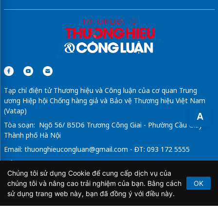
Sửa máy rửa bát bosch
dán phim cách nhiệt ô tô
Tạp chí điện tử Thương hiệu và Công luận của cơ quan Trung
ương Hiệp hội Chống hàng giả và Bảo vệ Thương hiệu Việt Nam
(Vatap)
A
Tòa soạn: Ngõ 56/ B5D6 Trương Công Giai - Phường Cầu Giấy -
Thành phố Hà Nội
Email:
thuonghieucongluan@gmail.com
- ĐT: 093 172 5555
Tổng Biên Tập: Vũ Đức Thuận
Chúng tôi sử dụng Cookie để cung cấp dịch vụ của
Giấy phép hoạt động báo chí điện tử số 64/GP-BTTTT do Bộ
chúng tôi và nâng cao trải nghiệm của bạn. Bằng cách
OK
Thông tin và Truyền thông cấp ngày 21/2/2020.
sử dụng trang web này, bạn đã đồng ý với điều này.