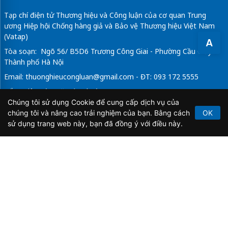
Tạp chí điện tử Thương hiệu và Công luận của cơ quan Trung
ương Hiệp hội Chống hàng giả và Bảo vệ Thương hiệu Việt Nam
(Vatap)
A
Tòa soạn: Ngõ 56/ B5D6 Trương Công Giai - Phường Cầu Giấy -
Thành phố Hà Nội
Email:
thuonghieucongluan@gmail.com
- ĐT: 093 172 5555
Tổng Biên Tập: Vũ Đức Thuận
Chúng tôi sử dụng Cookie để cung cấp dịch vụ của
Giấy phép hoạt động báo chí điện tử số 64/GP-BTTTT do Bộ
chúng tôi và nâng cao trải nghiệm của bạn. Bằng cách
OK
Thông tin và Truyền thông cấp ngày 21/2/2020.
sử dụng trang web này, bạn đã đồng ý với điều này.
Copyright © 2026
TẠP CHÍ THƯƠNG HIỆU & CÔNG
LUẬN
. All Rights Reserved.
Bản quyền thuộc Tạp chí Thương hiệu và Công luận. Cấm
sao chép dưới mọi hình thức nếu không có sự chấp thuận
bằng văn bản.