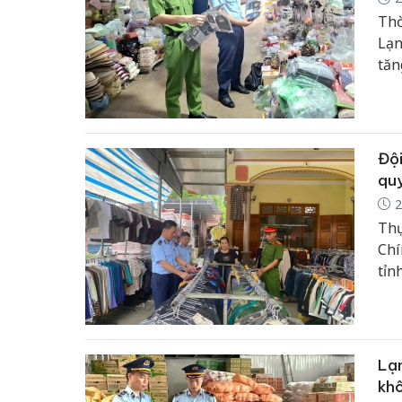
Thờ
Lạn
tăn
kiể
trê
Đội
quy
2
Thự
Chí
tỉn
tra
Quả
phá
bảo
Lạn
làn
khô