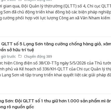
i gian qua, Đội Quản lý thị trường (QLTT) số 4, Chi cục QLTT
g Sơn đã chủ động triển khai đồng bộ các biện pháp nghiệp
g cường phối hợp với lực lượng Công an xã Vân Nham kiểm 
m soát thị trường, góp phần giữ vững ổn định hoạt động kin
n địa bàn.
 QLTT số 5 Lạng Sơn tăng cường chống hàng giả, xâ
ền sở hữu trí tuệ
 giờ trước
Chuyển động 389
c hiện Công điện số 38/CĐ-TTg ngày 5/5/2026 của Thủ tướ
nh phủ và Kế hoạch số 336/KH-QLTT của Chi cục Quản lý thị
h Lạng Sơn về tập trung triển khai quyết liệt các giải pháp đ
nh, ngăn chặn và xử lý hành vi xâm phạm quyền sở hữu trí t
n lý thị trường (QLTT) số 5 đã chủ động triển khai đồng bộ 
p nghiệp vụ, tăng cường kiểm tra, kiểm soát thị trường, gó
 vệ quyền lợi người tiêu dùng và xây dựng môi trường kinh
g Sơn: Đội QLTT số 1 thu giữ hơn 1.000 sản phẩm mì ăn
h mạnh trên địa bàn.
ng rõ nguồn gốc