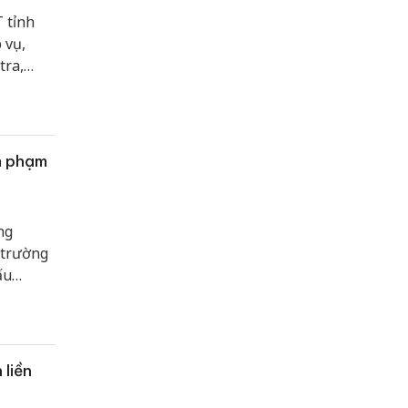
 tỉnh
 vụ,
tra,
h doanh
m phạm
ng
 trường
ấu
uệ, Đội
các biện
p phần
 doanh
 liền