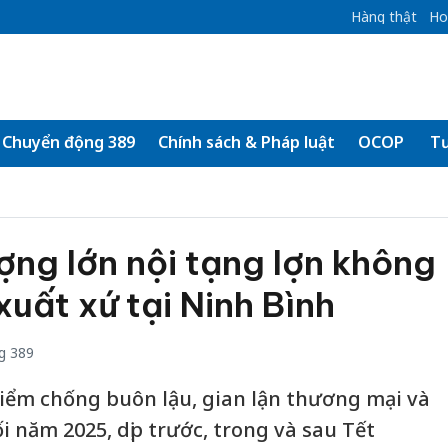
Hàng thật
Ho
Chuyển động 389
Chính sách & Pháp luật
OCOP
Tư
ượng lớn nội tạng lợn không
xuất xứ tại Ninh Bình
g 389
iểm chống buôn lậu, gian lận thương mại và
 năm 2025, dịp trước, trong và sau Tết