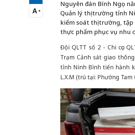
Cỡ chữ vừa
Nguyên đán Bính Ngọ năm 
A
+
Quản lý thị trường tỉnh 
Cỡ chữ lớn
kiểm soát thị trường, tậ
thực phẩm phục vụ nhu cầ
Đội QLTT số 2 - Chi cục Q
Trạm Cảnh sát giao thông
tỉnh Ninh Bình tiến hành 
L.X.M (trú tại: Phường Tam 