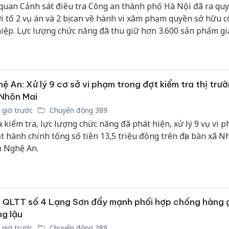
quan Cảnh sát điều tra Công an thành phố Hà Nội đã ra quy
bán yến
i tố 2 vụ án và 2 bị can về hành vi xâm phạm quyền sở hữu 
Thanh H
iệp. Lực lượng chức năng đã thu giữ hơn 3.600 sản phẩm g
hại tron
n hiệu tại khu vực xã Phù Đổng, với tổng trị giá vi phạm hơ
bán bìn
ệu đồng.
Moyuum
An Gian
ệ An: Xử lý 9 cơ sở vi phạm trong đợt kiểm tra thị trườ
chủ mưu
Nhôn Mai
bán hàng
 giờ trước
Chuyển động 389
Quốc ra
 kiểm tra, lực lượng chức năng đã phát hiện, xử lý 9 vụ vi 
t hành chính tổng số tiền 13,5 triệu đồng trên địa bàn xã N
h Nghệ An.
 QLTT số 4 Lạng Sơn đẩy mạnh phối hợp chống hàng g
g lậu
 giờ trước
Chuyển động 389