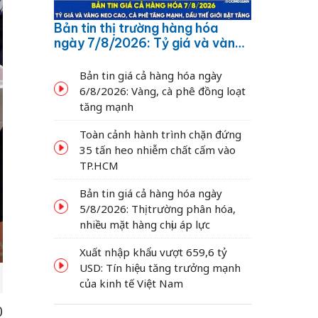
Bản tin thị trường hàng hóa
ngày 7/8/2026: Tỷ giá và vàng
neo cao, cà phê tăng mạnh,
dầu thế giới bật tăng
Bản tin giá cả hàng hóa ngày
6/8/2026: Vàng, cà phê đồng loạt
tăng mạnh
Toàn cảnh hành trình chặn đứng
35 tấn heo nhiễm chất cấm vào
TP.HCM
Bản tin giá cả hàng hóa ngày
5/8/2026: Thị trường phân hóa,
nhiều mặt hàng chịu áp lực
Xuất nhập khẩu vượt 659,6 tỷ
USD: Tín hiệu tăng trưởng mạnh
của kinh tế Việt Nam
0