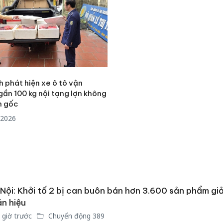
h phát hiện xe ô tô vận
gần 100 kg nội tạng lợn không
n gốc
/2026
Nội: Khởi tố 2 bị can buôn bán hơn 3.600 sản phẩm gi
Công an
n hiệu
tìm bị h
 giờ trước
Chuyển động 389
án sản 