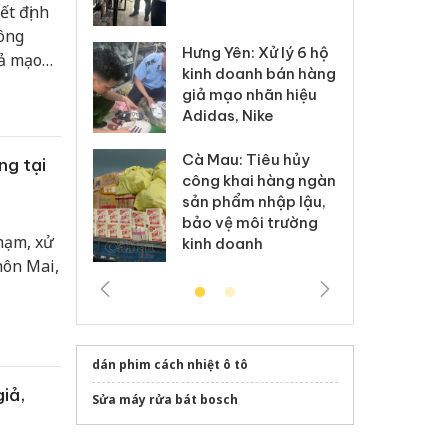
ết định
 sào giả
bá
công
Hưng Yên: Xử lý 6 hộ
óa: Tìm bị
Th
iả mạo
kinh doanh bán hàng
g vụ án buôn
hạ
n 549
giả mạo nhãn hiệu
h sữa
bá
Adidas, Nike
 giả
Mo
Cà Mau: Tiêu hủy
g: Đối tượng
An
ng tại
công khai hàng ngàn
 đường dây
ch
sản phẩm nhập lậu,
 giả tại Phú
bá
bảo vệ môi trường
 đầu thú
Qu
phạm, xử
kinh doanh
hôn Mai,
dán phim cách nhiệt ô tô
iả,
Sửa máy rửa bát bosch