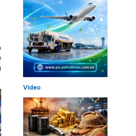
a
n
g
Video