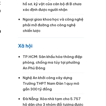
t
hồ sơ, kỷ vật của cán bộ đi B chưa
xác định được người nhận
p
Ngoại giao khoa học và công nghệ
phải mở đường cho công nghệ
n
chiến lược
Xã hội
TP.HCM: Sân khấu hóa thông điệp
phòng, chống ma túy tại phường
An Phú Đông
Nghệ An khởi công xây dựng
Trường THPT Nam Đàn 1 quy mô
gần 300 tỷ đồng
Đà Nẵng: Xóa nhà tạm cho 5.757
hộ dân cho 3 nhóm đối tượng được