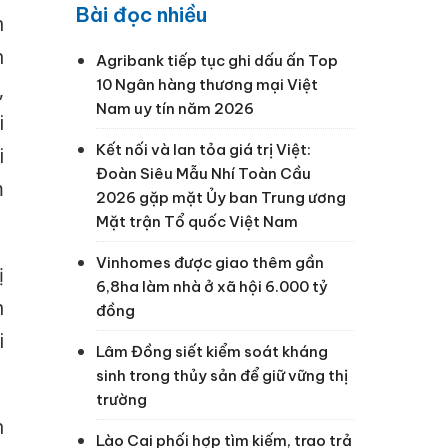
Bài đọc nhiều
n
h
Agribank tiếp tục ghi dấu ấn Top
10 Ngân hàng thương mại Việt
,
Nam uy tín năm 2026
i
Kết nối và lan tỏa giá trị Việt:
i
Đoàn Siêu Mẫu Nhí Toàn Cầu
m
2026 gặp mặt Ủy ban Trung ương
Mặt trận Tổ quốc Việt Nam
Vinhomes được giao thêm gần
ị
6,8ha làm nhà ở xã hội 6.000 tỷ
h
đồng
i
Lâm Đồng siết kiểm soát kháng
sinh trong thủy sản để giữ vững thị
trường
h
Lào Cai phối hợp tìm kiếm, trao trả