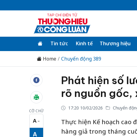
Tin tức
Kinh tế
Thương hiệu
Home
Chuyển động 389
Phát hiện số l
rõ nguồn gốc, 
17:20 10/02/2026
Chuyển độn
CỠ CHỮ
A
Thực hiện Kế hoạch cao đ
−
Cỡ chữ nhỏ
hàng giả trong tháng cuối
A