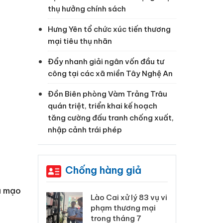
thụ hưởng chính sách
Hưng Yên tổ chức xúc tiến thương
mại tiêu thụ nhãn
Đẩy nhanh giải ngân vốn đầu tư
công tại các xã miền Tây Nghệ An
Đồn Biên phòng Vàm Trảng Trâu
quán triệt, triển khai kế hoạch
tăng cường đấu tranh chống xuất,
nhập cảnh trái phép
Chống hàng giả
ả mạo
 Thanh Hóa
Lào Cai xử lý 83 vụ vi
Cô
ại trong vụ
phạm thương mại
tìm
xuất, buôn
trong tháng 7
án