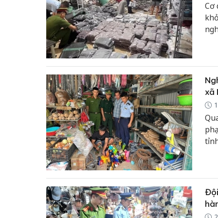
Cơ 
khở
ngh
nhã
tri
Ngh
xã 
1
Qua
phạ
tỉn
Đội
hàn
2