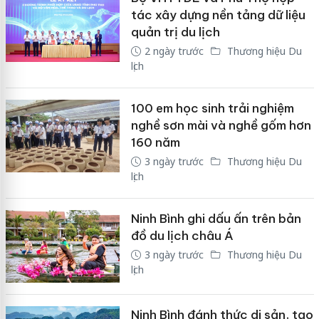
tác xây dựng nền tảng dữ liệu
quản trị du lịch
2 ngày trước
Thương hiệu Du
lịch
100 em học sinh trải nghiệm
nghề sơn mài và nghề gốm hơn
160 năm
3 ngày trước
Thương hiệu Du
lịch
Ninh Bình ghi dấu ấn trên bản
đồ du lịch châu Á
3 ngày trước
Thương hiệu Du
lịch
Ninh Bình đánh thức di sản, tạo