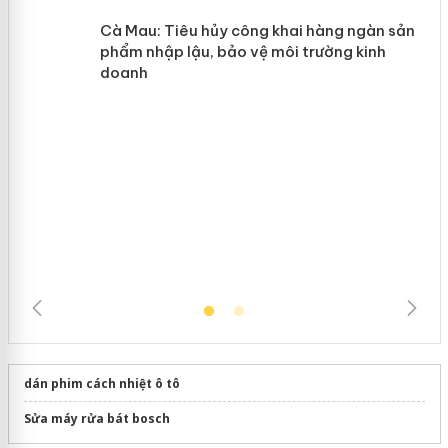
y
Hưng Yên: Xử lý 6 hộ kinh doanh bán
hàng giả mạo nhãn hiệu Adidas, Nike
Cà Mau: Tiêu hủy công khai hàng
ngàn sản phẩm nhập lậu, bảo vệ môi
trường kinh doanh
dán phim cách nhiệt ô tô
Sửa máy rửa bát bosch