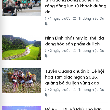
thị trường Đông Bắc Á, mở
rộng động lực từ khách đường
dài
1 ngày trước
Thương hiệu Du
lịch
Ninh Bình phát huy lợi thế, đa
dạng hóa sản phẩm du lịch
2 ngày trước
Thương hiệu Du
lịch
Tuyên Quang chuẩn bị Lễ hội
hoa Tam giác mạch 2026,
quảng bá du lịch vùng cao
2 ngày trước
Thương hiệu Du
lịch
Bộ VHTTDL và Phú Thọ hợp