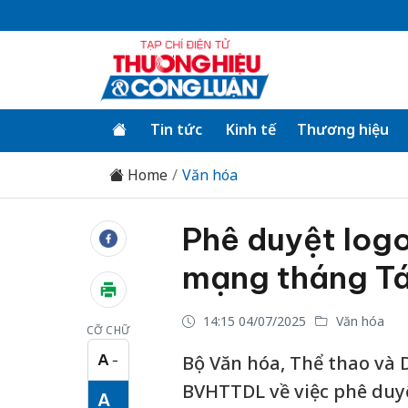
Tin tức
Kinh tế
Thương hiệu
Home
Văn hóa
Phê duyệt log
mạng tháng T
14:15 04/07/2025
Văn hóa
CỠ CHỮ
A
Bộ Văn hóa, Thể thao và D
−
Cỡ chữ nhỏ
BVHTTDL về việc phê duyệ
A