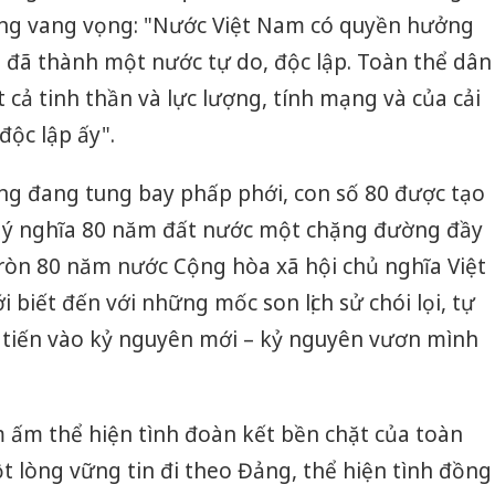
ang vang vọng: "Nước Việt Nam có quyền hưởng
ật đã thành một nước tự do, độc lập. Toàn thể dân
 cả tinh thần và lực lượng, tính mạng và của cải
độc lập ấy".
àng đang tung bay phấp phới, con số 80 được tạo
 ý nghĩa 80 năm đất nước một chặng đường đầy
tròn 80 năm nước Cộng hòa xã hội chủ nghĩa Việt
i biết đến với những mốc son lịch sử chói lọi, tự
c tiến vào kỷ nguyên mới – kỷ nguyên vươn mình
 ấm thể hiện tình đoàn kết bền chặt của toàn
Cà Mau:
công kh
 lòng vững tin đi theo Đảng, thể hiện tình đồng
sản phẩ