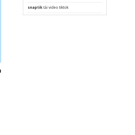
snaptik
tải video tiktok
Sửa máy rửa bát bosch
Công ty in ấn Topprint
Xưởng in UNI
chuyên in phong bì, túi giấy
tại Hà Nội
Dịch vụ
In ấn quận 7
chất lượng
n