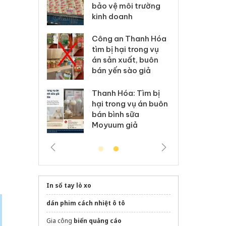
môi trường
dụng giấy phép giả
bả
anh
mạo
ki
 Thanh Hóa
Lào Cai xử lý 83 vụ vi
Cô
ại trong vụ
phạm thương mại
tìm
xuất, buôn
trong tháng 7
án
 sào giả
bá
Hưng Yên: Xử lý 6 hộ
óa: Tìm bị
Th
kinh doanh bán hàng
g vụ án buôn
hạ
giả mạo nhãn hiệu
h sữa
bá
Adidas, Nike
 giả
Mo
u
In sổ tay lò xo
dán phim cách nhiệt ô tô
Gia công
biển quảng cáo