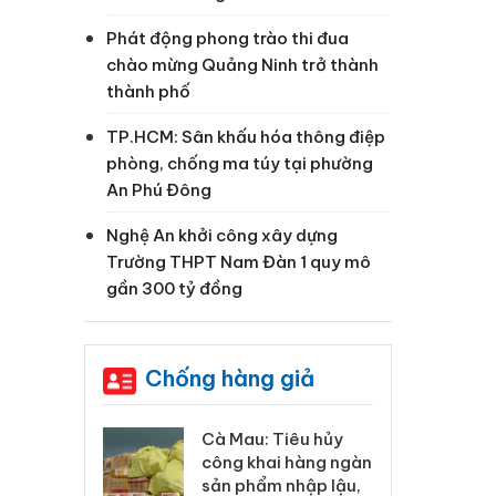
Phát động phong trào thi đua
chào mừng Quảng Ninh trở thành
thành phố
TP.HCM: Sân khấu hóa thông điệp
phòng, chống ma túy tại phường
An Phú Đông
Nghệ An khởi công xây dựng
Trường THPT Nam Đàn 1 quy mô
gần 300 tỷ đồng
Chống hàng giả
 Tiêu hủy
Khẩn trương xác
Cà
ai hàng ngàn
minh, xử lý sản phẩm
cô
m nhập lậu,
Slimaura Care x3 sử
sả