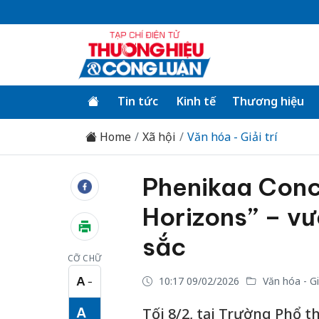
Tin tức
Kinh tế
Thương hiệu
Home
Xã hội
Văn hóa - Giải trí
Phenikaa Conc
Horizons” – vươ
sắc
CỠ CHỮ
A
10:17 09/02/2026
Văn hóa - Giả
−
Cỡ chữ nhỏ
A
Tối 8/2, tại Trường Phổ 