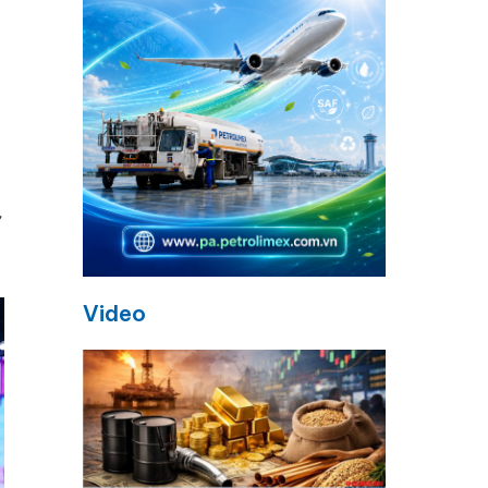
ư
Video