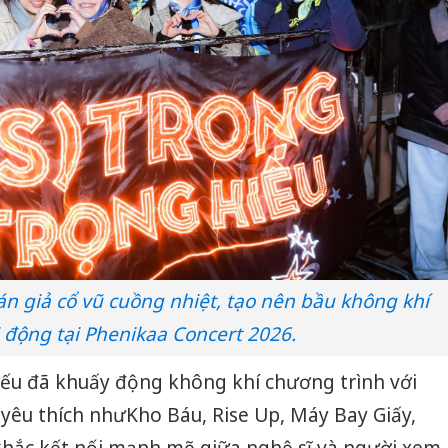
bán yến
Thanh H
hại tron
bán bìn
Moyuum
An Gian
chủ mưu
bán hàng
Quốc ra
n giả cổ vũ cuồng nhiệt, tạo nên bầu không khí
i động tại Phenikaa Concert 2026.
iếu đã khuấy động không khí chương trình với
 yêu thích như
Kho Báu, Rise Up, Máy Bay Giấy,