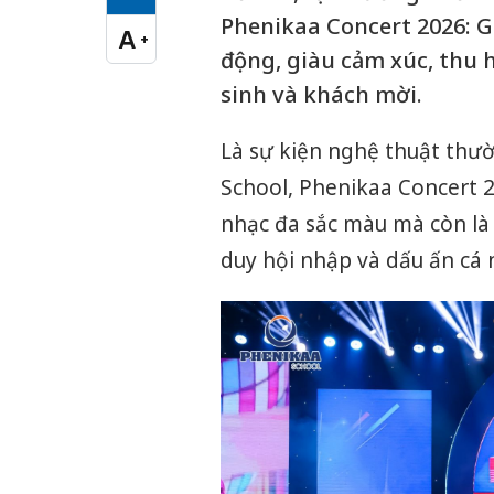
Cỡ chữ vừa
Phenikaa Concert 2026: G
A
+
Cỡ chữ lớn
động, giàu cảm xúc, thu 
sinh và khách mời.
Là sự kiện nghệ thuật thư
School, Phenikaa Concert
nhạc đa sắc màu mà còn là s
duy hội nhập và dấu ấn cá 