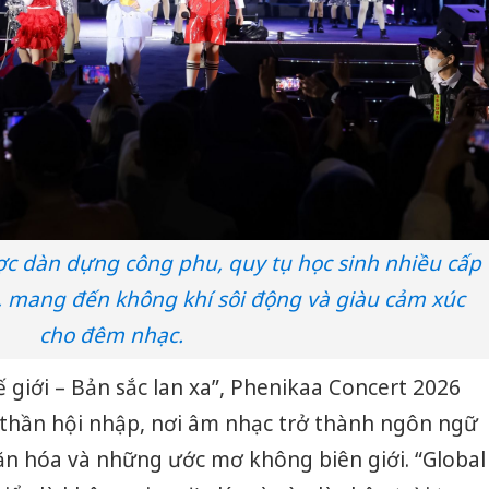
ợc dàn dựng công phu, quy tụ học sinh nhiều cấp
, mang đến không khí sôi động và giàu cảm xúc
cho đêm nhạc.
 giới – Bản sắc lan xa”, Phenikaa Concert 2026
h thần hội nhập, nơi âm nhạc trở thành ngôn ngữ
ăn hóa và những ước mơ không biên giới. “Global