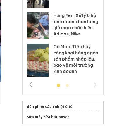
 sào giả
bá
Hưng Yên: Xử lý 6 hộ
óa: Tìm bị
Th
kinh doanh bán hàng
g vụ án buôn
hạ
giả mạo nhãn hiệu
h sữa
bá
Adidas, Nike
 giả
Mo
Cà Mau: Tiêu hủy
g: Đối tượng
An
công khai hàng ngàn
 đường dây
ch
sản phẩm nhập lậu,
 giả tại Phú
bá
bảo vệ môi trường
 đầu thú
Qu
kinh doanh
dán phim cách nhiệt ô tô
Sửa máy rửa bát bosch