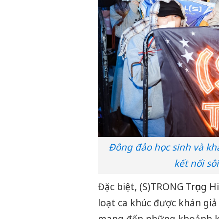
Đông đảo học sinh và khá
kết nối sô
Đặc biệt, (S)TRONG Trọng H
loạt ca khúc được khán giả