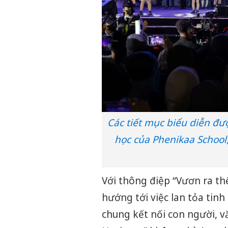
Các tiết mục biểu diễn đư
học của Phenikaa School
Với thông điệp “Vươn ra thế
hướng tới việc lan tỏa tin
chung kết nối con người, v