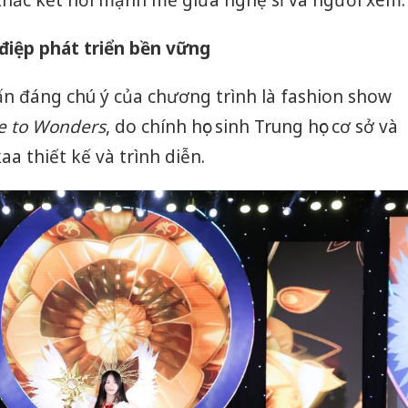
ắc kết nối mạnh mẽ giữa nghệ sĩ và người xem.
điệp phát triển bền vững
 đáng chú ý của chương trình là fashion show
e to Wonders
, do chính học sinh Trung học cơ sở và
a thiết kế và trình diễn.