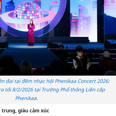
n đại tại đêm nhạc hội Phenikaa Concert 2026:
ra tối 8/2/2026 tại Trường Phổ thông Liên cấp
Phenikaa.
 trung, giàu cảm xúc