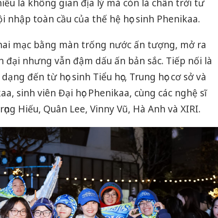
ểu là không gian địa lý mà còn là chân trời tư
i nhập toàn cầu của thế hệ học sinh Phenikaa.
hai mạc bằng màn trống nước ấn tượng, mở ra
 đại nhưng vẫn đậm dấu ấn bản sắc. Tiếp nối là
dạng đến từ học sinh Tiểu học, Trung học cơ sở và
a, sinh viên Đại học Phenikaa, cùng các nghệ sĩ
ng Hiếu, Quân Lee, Vinny Vũ, Hà Anh và XIRI.
Công an
tìm bị h
án sản 