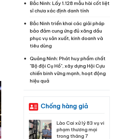
Bắc Ninh: Lấy 1.128 mẫu hài cốt liệt
sĩ chưa xác định danh tính
Bắc Ninh triển khai các giải pháp
bảo đảm cung ứng đủ xăng dầu
phục vụ sản xuất, kinh doanh và
tiêu dùng
Quảng Ninh: Phát huy phẩm chất
"Bộ đội Cụ Hồ", xây dựng Hội Cựu
chiến binh vững mạnh, hoạt động
hiệu quả
Chống hàng giả
 Thanh Hóa
Lào Cai xử lý 83 vụ vi
Cô
ại trong vụ
phạm thương mại
tìm
xuất, buôn
trong tháng 7
án