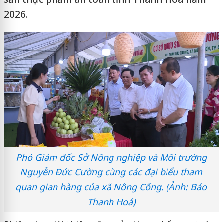
2026.
Phó Giám đốc Sở Nông nghiệp và Môi trường
Nguyễn Đức Cường cùng các đại biểu tham
quan gian hàng của xã Nông Cống. (Ảnh: Báo
Thanh Hoá)