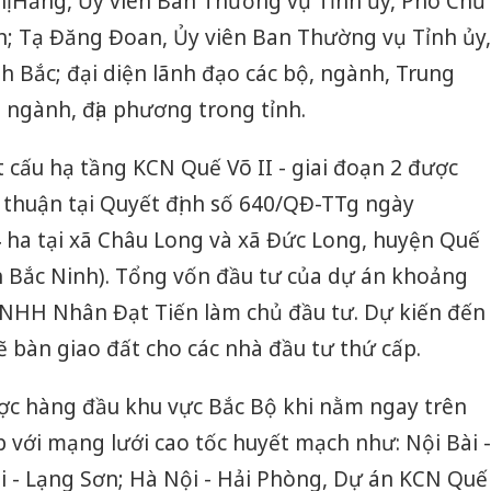
hị Hằng, Ủy viên Ban Thường vụ Tỉnh ủy, Phó Chủ
h; Tạ Đăng Đoan, Ủy viên Ban Thường vụ Tỉnh ủy,
 Bắc; đại diện lãnh đạo các bộ, ngành, Trung
, ngành, địa phương trong tỉnh.
t cấu hạ tầng KCN Quế Võ II - giai đoạn 2 được
thuận tại Quyết định số 640/QĐ-TTg ngày
 ha tại xã Châu Long và xã Đức Long, huyện Quế
nh Bắc Ninh). Tổng vốn đầu tư của dự án khoảng
TNHH Nhân Đạt Tiến làm chủ đầu tư. Dự kiến đến
ẽ bàn giao đất cho các nhà đầu tư thứ cấp.
 lược hàng đầu khu vực Bắc Bộ khi nằm ngay trên
ếp với mạng lưới cao tốc huyết mạch như: Nội Bài -
i - Lạng Sơn; Hà Nội - Hải Phòng, Dự án KCN Quế