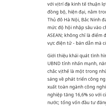
với vị trí địa kinh tế thuận
đồng bộ, hiện đại, nằm tro
Thủ đô Hà Nội, Bắc Ninh đ
mức độ hội nhập sâu vào c
ASEAN; không chỉ là điểm đ
vực điện tử - bán dẫn mà cò
Giới thiệu khái quát tình hì
UBND tỉnh nhấn mạnh, năm 
chắc vị thế là một trong n
sáng về phát triển công ngh
xuất toàn ngành công nghiệ
nghiệp tăng 16,6% so với 
nước; tổng vốn đầu tư đăng