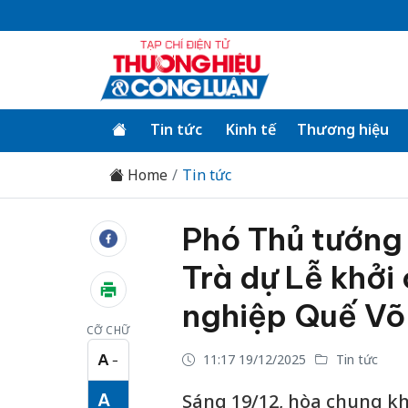
Tin tức
Kinh tế
Thương hiệu
Home
Tin tức
Phó Thủ tướng
Trà dự Lễ khởi
nghiệp Quế Võ 
CỠ CHỮ
A
11:17 19/12/2025
Tin tức
−
Cỡ chữ nhỏ
A
Sáng 19/12, hòa chung khô