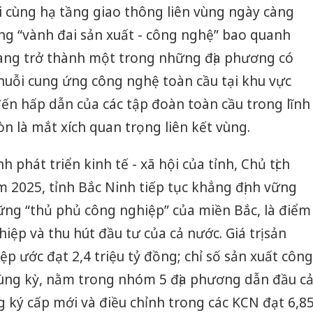
sản phẩ
 lợi cùng hạ tầng giao thông liên vùng ngày càng
bảo vệ 
ng “vành đai sản xuất - công nghệ” bao quanh
kinh do
ang trở thành một trong những địa phương có
Công an
huỗi cung ứng công nghệ toàn cầu tại khu vực
tìm bị h
án sản 
ến hấp dẫn của các tập đoàn toàn cầu trong lĩnh
bán yến
n là mắt xích quan trọng liên kết vùng.
Thanh H
hại tron
nh phát triển kinh tế - xã hội của tỉnh, Chủ tịch
bán bìn
2025, tỉnh Bắc Ninh tiếp tục khẳng định vững
Moyuum
hững “thủ phủ công nghiệp” của miền Bắc, là điểm
iệp và thu hút đầu tư của cả nước. Giá trị sản
p ước đạt 2,4 triệu tỷ đồng; chỉ số sản xuất công
cùng kỳ, nằm trong nhóm 5 địa phương dẫn đầu c
 ký cấp mới và điều chỉnh trong các KCN đạt 6,8