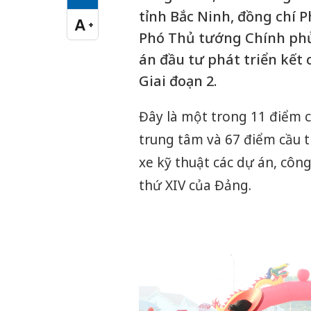
Cỡ chữ vừa
tỉnh Bắc Ninh, đồng chí 
A
+
Cỡ chữ lớn
Phó Thủ tướng Chính phủ
án đầu tư phát triển kết 
Giai đoạn 2.
Đây là một trong 11 điểm c
trung tâm và 67 điểm cầu t
xe kỹ thuật các dự án, côn
thứ XIV của Đảng.