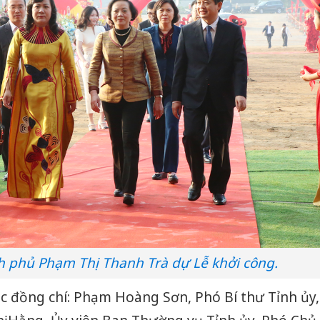
 phủ Phạm Thị Thanh Trà dự Lễ khởi công.
c đồng chí: Phạm Hoàng Sơn, Phó Bí thư Tỉnh ủy,