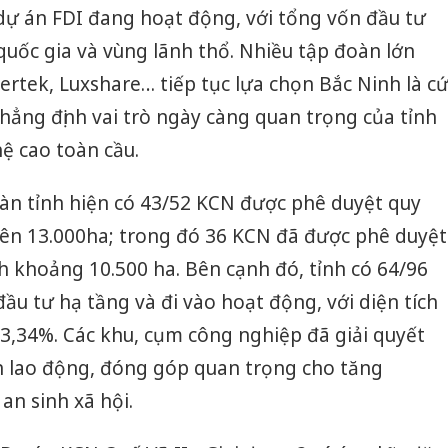
 dự án FDI đang hoạt động, với tổng vốn đầu tư
 quốc gia và vùng lãnh thổ. Nhiều tập đoàn lớn
tek, Luxshare… tiếp tục lựa chọn Bắc Ninh là c
khẳng định vai trò ngày càng quan trọng của tỉnh
hệ cao toàn cầu.
oàn tỉnh hiện có 43/52 KCN được phê duyệt quy
trên 13.000ha; trong đó 36 KCN đã được phê duyệt
ch khoảng 10.500 ha. Bên cạnh đó, tỉnh có 64/96
u tư hạ tầng và đi vào hoạt động, với diện tích
 73,34%. Các khu, cụm công nghiệp đã giải quyết
ìn lao động, đóng góp quan trọng cho tăng
an sinh xã hội.