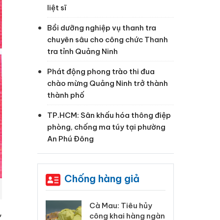
liệt sĩ
Bồi dưỡng nghiệp vụ thanh tra
chuyên sâu cho công chức Thanh
tra tỉnh Quảng Ninh
Phát động phong trào thi đua
chào mừng Quảng Ninh trở thành
thành phố
TP.HCM: Sân khấu hóa thông điệp
phòng, chống ma túy tại phường
An Phú Đông
Chống hàng giả
 Tiêu hủy
Khẩn trương xác
Cà
,
ai hàng ngàn
minh, xử lý sản phẩm
cô