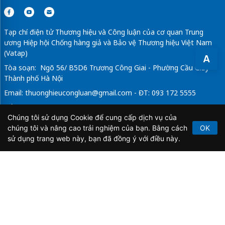
Tạp chí điện tử Thương hiệu và Công luận của cơ quan Trung
ương Hiệp hội Chống hàng giả và Bảo vệ Thương hiệu Việt Nam
(Vatap)
A
Tòa soạn: Ngõ 56/ B5D6 Trương Công Giai - Phường Cầu Giấy -
Thành phố Hà Nội
Email:
thuonghieucongluan@gmail.com
- ĐT: 093 172 5555
Tổng Biên Tập: Vũ Đức Thuận
Chúng tôi sử dụng Cookie để cung cấp dịch vụ của
Giấy phép hoạt động báo chí điện tử số 64/GP-BTTTT do Bộ
chúng tôi và nâng cao trải nghiệm của bạn. Bằng cách
OK
Thông tin và Truyền thông cấp ngày 21/2/2020.
sử dụng trang web này, bạn đã đồng ý với điều này.
Copyright © 2026
TẠP CHÍ THƯƠNG HIỆU & CÔNG
LUẬN
. All Rights Reserved.
Bản quyền thuộc Tạp chí Thương hiệu và Công luận. Cấm
sao chép dưới mọi hình thức nếu không có sự chấp thuận