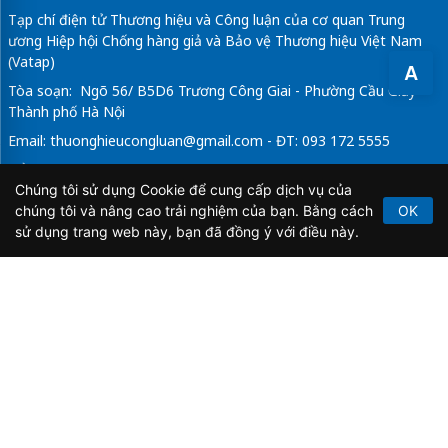
Tạp chí điện tử Thương hiệu và Công luận của cơ quan Trung
ương Hiệp hội Chống hàng giả và Bảo vệ Thương hiệu Việt Nam
(Vatap)
A
Tòa soạn: Ngõ 56/ B5D6 Trương Công Giai - Phường Cầu Giấy -
Thành phố Hà Nội
Email:
thuonghieucongluan@gmail.com
- ĐT: 093 172 5555
Tổng Biên Tập: Vũ Đức Thuận
Chúng tôi sử dụng Cookie để cung cấp dịch vụ của
Giấy phép hoạt động báo chí điện tử số 64/GP-BTTTT do Bộ
chúng tôi và nâng cao trải nghiệm của bạn. Bằng cách
OK
Thông tin và Truyền thông cấp ngày 21/2/2020.
sử dụng trang web này, bạn đã đồng ý với điều này.
Copyright © 2026
TẠP CHÍ THƯƠNG HIỆU & CÔNG
LUẬN
. All Rights Reserved.
Bản quyền thuộc Tạp chí Thương hiệu và Công luận. Cấm
sao chép dưới mọi hình thức nếu không có sự chấp thuận
bằng văn bản.