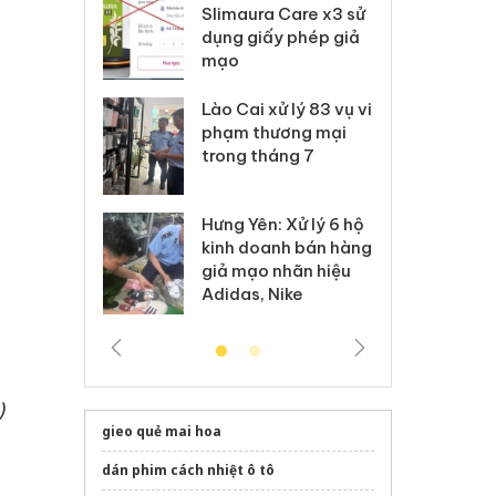
m nhập lậu,
Slimaura Care x3 sử
sả
môi trường
dụng giấy phép giả
bả
anh
mạo
ki
 Thanh Hóa
Lào Cai xử lý 83 vụ vi
Cô
ại trong vụ
phạm thương mại
tìm
xuất, buôn
trong tháng 7
án
 sào giả
bá
Hưng Yên: Xử lý 6 hộ
óa: Tìm bị
Th
kinh doanh bán hàng
g vụ án buôn
hạ
giả mạo nhãn hiệu
h sữa
bá
Adidas, Nike
 giả
Mo
)
gieo quẻ mai hoa
dán phim cách nhiệt ô tô