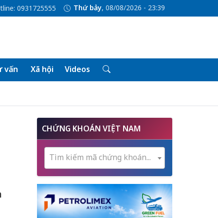
Thứ bảy
, 08/08/2026 - 23:39
tline: 0931725555
 vấn
Xã hội
Videos
CHỨNG KHOÁN VIỆT NAM
Tìm kiếm mã chứng khoán...
n