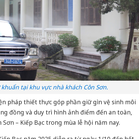
 khuẩn tại khu vực nhà khách Côn Sơn.
n pháp thiết thực góp phần giữ gìn vệ sinh môi
ng đồng và duy trì hình ảnh điểm đến an toàn,
n Sơn – Kiếp Bạc trong mùa lễ hội năm nay.
Cà Mau:
công kh
Kiếp Bạc năm 2025 diễn ra từ ngày 1/10 đến hết