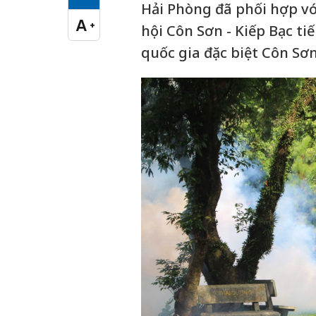
Cỡ chữ vừa
Hải Phòng đã phối hợp vớ
A
+
hội Côn Sơn - Kiếp Bạc t
Cỡ chữ lớn
quốc gia đặc biệt Côn Sơn