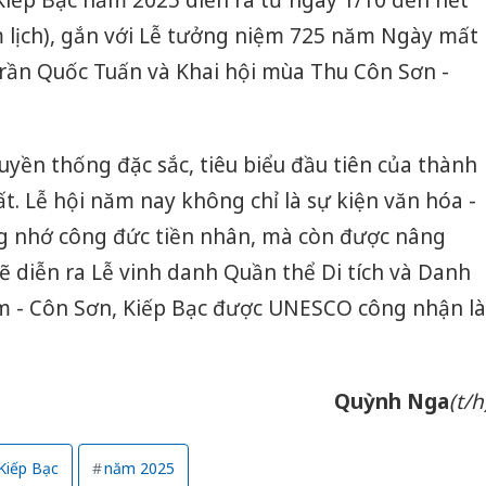
sản phẩ
m lịch), gắn với Lễ tưởng niệm 725 năm Ngày mất
bảo vệ 
kinh do
ần Quốc Tuấn và Khai hội mùa Thu Côn Sơn -
Công an
tìm bị h
án sản 
ruyền thống đặc sắc, tiêu biểu đầu tiên của thành
bán yến
. Lễ hội năm nay không chỉ là sự kiện văn hóa -
Thanh H
ng nhớ công đức tiền nhân, mà còn được nâng
hại tron
sẽ diễn ra Lễ vinh danh Quần thể Di tích và Danh
bán bìn
Moyuum
m - Côn Sơn, Kiếp Bạc được UNESCO công nhận là
Quỳnh Nga
(t/h
Kiếp Bạc
năm 2025