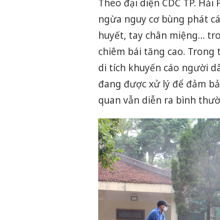
Theo đại diện CDC TP. Hải
ngừa nguy cơ bùng phát cá
huyết, tay chân miệng… tr
chiêm bái tăng cao. Trong 
di tích khuyến cáo người d
đang được xử lý để đảm bả
quan vẫn diễn ra bình thư