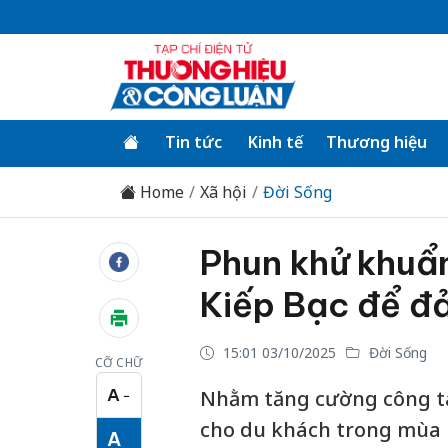
Tin tức
Kinh tế
Thương hiệu
Home
Xã hội
Đời Sống
Phun khử khuẩn
Kiếp Bạc để đ
15:01 03/10/2025
Đời Sống
CỠ CHỮ
A
Nhằm tăng cường công tá
−
Cỡ chữ nhỏ
cho du khách trong mùa l
A