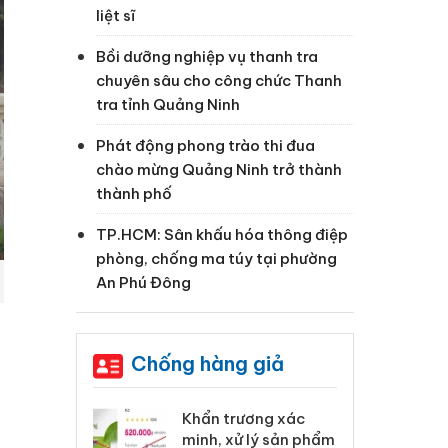
liệt sĩ
Bồi dưỡng nghiệp vụ thanh tra
chuyên sâu cho công chức Thanh
tra tỉnh Quảng Ninh
Phát động phong trào thi đua
chào mừng Quảng Ninh trở thành
thành phố
TP.HCM: Sân khấu hóa thông điệp
phòng, chống ma túy tại phường
An Phú Đông
Chống hàng giả
 Tiêu hủy
Khẩn trương xác
Cà
ai hàng ngàn
minh, xử lý sản phẩm
cô