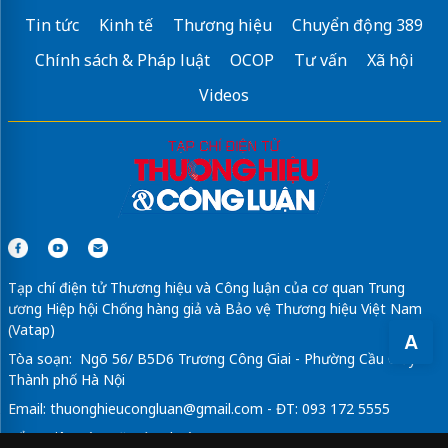
Tin tức
Kinh tế
Thương hiệu
Chuyển động 389
Chính sách & Pháp luật
OCOP
Tư vấn
Xã hội
Videos
Tạp chí điện tử Thương hiệu và Công luận của cơ quan Trung
ương Hiệp hội Chống hàng giả và Bảo vệ Thương hiệu Việt Nam
(Vatap)
A
Tòa soạn: Ngõ 56/ B5D6 Trương Công Giai - Phường Cầu Giấy -
Thành phố Hà Nội
Email:
thuonghieucongluan@gmail.com
- ĐT: 093 172 5555
Tổng Biên Tập: Vũ Đức Thuận