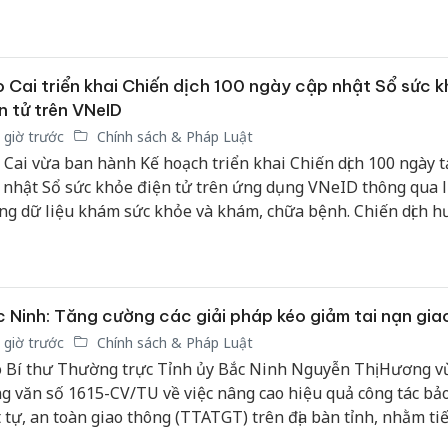
g Nai, có trụ sở tại số 200 đường Nguyễn Ái Quốc, phường
, thành phố Đồng Nai.
 Cai triển khai Chiến dịch 100 ngày cập nhật Sổ sức 
n tử trên VNeID
 giờ trước
Chính sách & Pháp Luật
 Cai vừa ban hành Kế hoạch triển khai Chiến dịch 100 ngày t
 nhật Sổ sức khỏe điện tử trên ứng dụng VNeID thông qua l
ng dữ liệu khám sức khỏe và khám, chữa bệnh. Chiến dịch h
 tiêu hình thành cơ sở dữ liệu sức khỏe cá nhân thống nhất
 chuyển đổi số ngành y tế và bảo đảm mỗi người dân đều có
e điện tử trên nền tảng VNeID.
 Ninh: Tăng cường các giải pháp kéo giảm tai nạn gia
 giờ trước
Chính sách & Pháp Luật
 Bí thư Thường trực Tỉnh ủy Bắc Ninh Nguyễn Thị Hương v
g văn số 1615-CV/TU về việc nâng cao hiệu quả công tác bả
Công an Thanh Hóa
Lào Cai 
t tự, an toàn giao thông (TTATGT) trên địa bàn tỉnh, nhằm ti
tìm bị hại trong vụ
phạm th
án sản xuất, buôn
trong t
t huy vai trò lãnh đạo của các cấp ủy, tổ chức đảng, chính q