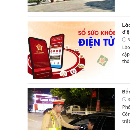
Đồn
Dài
Lào
điệ
3
Lào
cập
thô
mục
đẩy
khỏ
Bắc
3
Phó
Côn
trậ
phá