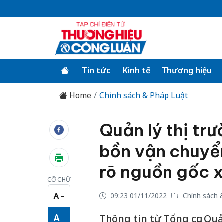
Tin tức
Kinh tế
Thương hiệu
Home
Chính sách & Pháp Luật
Quản lý thị tr
bồn vận chuyể
rõ nguồn gốc 
CỠ CHỮ
A
09:23 01/11/2022
Chính sách 
−
Cỡ chữ nhỏ
A
Thông tin từ Tổng cục Quả