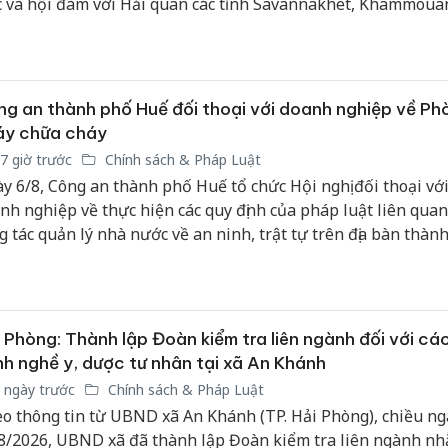
c và hội đàm với Hải quan các tỉnh Savannakhet, Khammoua
avan (CHDCND Lào) tại tỉnh Savannakhet.
g an thành phố Huế đối thoại với doanh nghiệp về Ph
áy chữa cháy
7 giờ trước
Chính sách & Pháp Luật
y 6/8, Công an thành phố Huế tổ chức Hội nghị đối thoại với
nh nghiệp về thực hiện các quy định của pháp luật liên qua
g tác quản lý nhà nước về an ninh, trật tự trên địa bàn thàn
 2026.
 Phòng: Thành lập Đoàn kiểm tra liên ngành đối với cá
h nghề y, dược tư nhân tại xã An Khánh
 ngày trước
Chính sách & Pháp Luật
o thông tin từ UBND xã An Khánh (TP. Hải Phòng), chiều ng
8/2026, UBND xã đã thành lập Đoàn kiểm tra liên ngành n