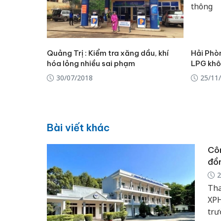
Quảng Trị : Kiểm tra xăng dầu, khí
Hải Phòn
hóa lỏng nhiều sai phạm
LPG khôn
30/07/2018
25/11
Bài viết khác
Côn
đồn
2
Tha
XPH
trư