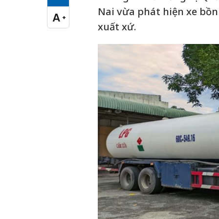
Cỡ chữ vừa
Nai vừa phát hiện xe bồn
A
+
Cỡ chữ lớn
xuất xứ.