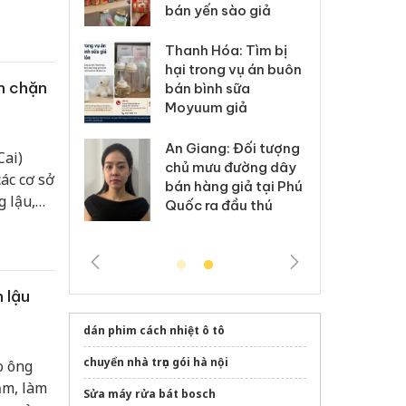
bán yến sào giả
iảm tai
: Xử lý 6 hộ
Hư
Thanh Hóa: Tìm bị
anh bán hàng
ki
hại trong vụ án buôn
 nhãn hiệu
gi
n chặn
bán bình sữa
Nike
Ad
Moyuum giả
 Tiêu hủy
Cà
An Giang: Đối tượng
Cai)
ai hàng ngàn
cô
chủ mưu đường dây
ác cơ sở
m nhập lậu,
sả
bán hàng giả tại Phú
 lậu,
môi trường
bả
Quốc ra đầu thú
anh
ki
 nhằm
trường
 lậu
dán phim cách nhiệt ô tô
chuyển nhà trọn gói hà nội
o ông
ăm, làm
Sửa máy rửa bát bosch