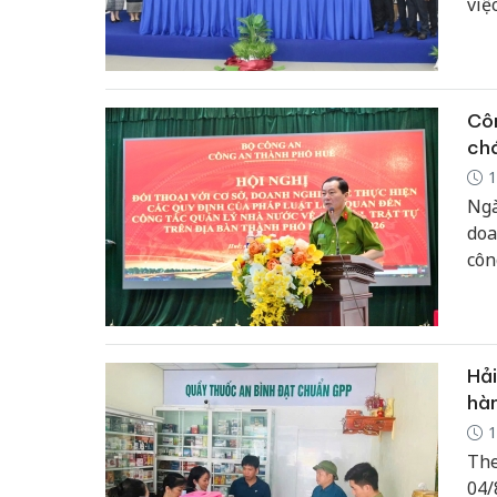
việ
Sal
Côn
ch
1
Ngà
doa
côn
năm
Hải
hàn
1
The
04/