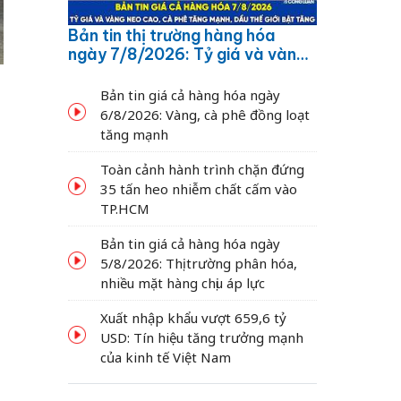
Bản tin thị trường hàng hóa
ngày 7/8/2026: Tỷ giá và vàng
neo cao, cà phê tăng mạnh,
dầu thế giới bật tăng
Bản tin giá cả hàng hóa ngày
6/8/2026: Vàng, cà phê đồng loạt
tăng mạnh
Toàn cảnh hành trình chặn đứng
35 tấn heo nhiễm chất cấm vào
TP.HCM
Bản tin giá cả hàng hóa ngày
5/8/2026: Thị trường phân hóa,
nhiều mặt hàng chịu áp lực
Xuất nhập khẩu vượt 659,6 tỷ
USD: Tín hiệu tăng trưởng mạnh
của kinh tế Việt Nam