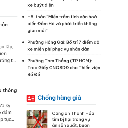
 Trảng
xe buýt điện
Hội thảo “Miền trầm tích văn hoá
biển Đầm Hà và phát triển không
khỏe
gian mới”
Phường Hồng Gai: Bố trí 7 điểm đỗ
ạo lập,
xe miễn phí phục vụ nhân dân
iên
ướng tới
Phường Tam Thắng (TP HCM):
, thúc
Trao Giấy CNQSDĐ cho Thiền viện
 Sổ sức
Bồ Đề
o thông
Chống hàng giả
ừa ký
o đảm
xử lý 83 vụ vi
Công an Thanh Hóa
Lào
ếp tục
ương mại
tìm bị hại trong vụ
ph
háng 7
án sản xuất, buôn
tr
uyền,