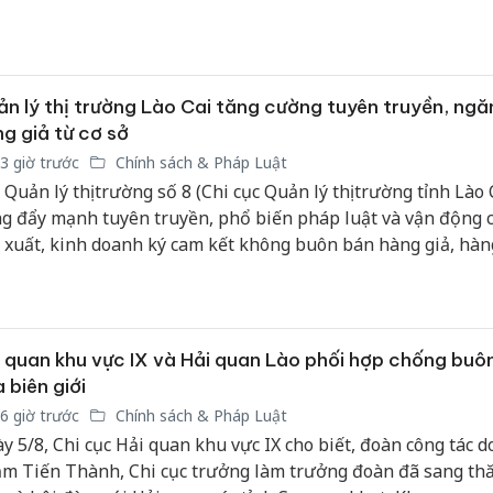
bán yến sào giả
 động sự vào cuộc của cả hệ thống chính trị, phấn đấu kéo g
 giao thông bền vững.
Hưng Yên
Thanh Hóa: Tìm bị
kinh do
hại trong vụ án buôn
giả mạo
n lý thị trường Lào Cai tăng cường tuyên truyền, ngă
bán bình sữa
Adidas, 
Moyuum giả
g giả từ cơ sở
3 giờ trước
Chính sách & Pháp Luật
Cà Mau:
An Giang: Đối tượng
 Quản lý thị trường số 8 (Chi cục Quản lý thị trường tỉnh Lào 
công kh
chủ mưu đường dây
g đẩy mạnh tuyên truyền, phổ biến pháp luật và vận động c
sản phẩ
bán hàng giả tại Phú
 xuất, kinh doanh ký cam kết không buôn bán hàng giả, hàng
bảo vệ 
Quốc ra đầu thú
kinh do
g cấm và hàng hóa không rõ nguồn gốc xuất xứ. Hoạt động
g cao ý thức chấp hành pháp luật, góp phần xây dựng môi 
h doanh minh bạch và bảo vệ quyền lợi người tiêu dùng.
 quan khu vực IX và Hải quan Lào phối hợp chống buôn
 biên giới
6 giờ trước
Chính sách & Pháp Luật
y 5/8, Chi cục Hải quan khu vực IX cho biết, đoàn công tác d
m Tiến Thành, Chi cục trưởng làm trưởng đoàn đã sang th