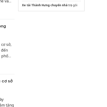
ne và
Xe tải Thành Hưng chuyển nhà
trọn gói
òng
 cơ sở,
n đến
h phố
c cơ sở
ày
hằm tăng