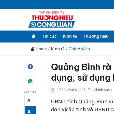
Tin tức
Kinh tế
Thương hiệu
Home
Kinh tế
Chính sách
Quảng Bình rà 
dụng, sử dụng
17:50 25/03/2025
Chính sách
CỠ CHỮ
A
UBND tỉnh Quảng Bình vừa
−
Cỡ chữ nhỏ
đơn vị cấp tỉnh và UBND cá
A