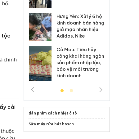
, bổ
 sào giả
bá
huẩn
Hưng Yên: Xử lý 6 hộ
óa: Tìm bị
Th
hiệm
kinh doanh bán hàng
g vụ án buôn
hạ
giả mạo nhãn hiệu
h sữa
bá
 tộc
Adidas, Nike
 giả
Mo
Cà Mau: Tiêu hủy
g: Đối tượng
An
công khai hàng ngàn
 đường dây
ch
à chính
sản phẩm nhập lậu,
 giả tại Phú
bá
bảo vệ môi trường
 đầu thú
Qu
kinh doanh
ẩy cải
dán phim cách nhiệt ô tô
Sửa máy rửa bát bosch
 thuộc
ên cứu