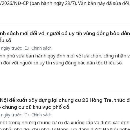
/2026/NĐ-CP (ban hành ngày 29/7). Văn bản này đã sửa đổi
bán yến
g Điều 29 Nghị định số 170/2025/NĐ-CP, mở rộng dải tiêu c
Thanh H
g lọc và quy định rõ 6 trường hợp không được xem xét bổ n
hại tron
c vụ.
bán bìn
nh sách mới đối với người có uy tín vùng đồng bào dân
Moyuum
ểu số
An Gian
 ngày trước
Chính sách
chủ mưu
nh phủ vừa ban hành quy định mới về lựa chọn, công nhận v
bán hàng
h đối với người có uy tín vùng đồng bào dân tộc thiểu số.
Quốc ra
Nội đề xuất xây dựng lại chung cư 23 Hàng Tre, thúc đ
 chung cư cũ khu vực phố cổ
 ngày trước
Chính sách
một trong những chung cư cũ đã xuống cấp và được xác định
n phải phá dỡ, khu nhà 23 Hàng Tre đang được Hà Nội nghi