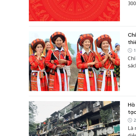
300
sun
sàn
chứ
Chí
thi
1
Chí
sác
Hà 
tạo
2
Là 
diệ