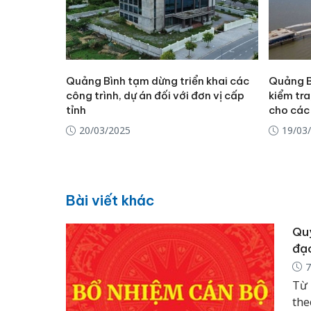
Quảng Bình tạm dừng triển khai các
Quảng B
công trình, dự án đối với đơn vị cấp
kiểm tra
tỉnh
cho các
20/03/2025
19/03
Bài viết khác
Quy
đạo
7
Từ 
the