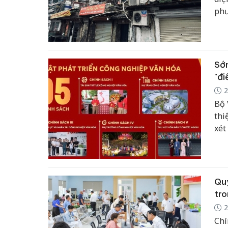
phư
quy
chỉ
Sớm
"đi
2
Bộ 
thi
xét
đượ
hóa
trư
Quy
tro
2
Chí