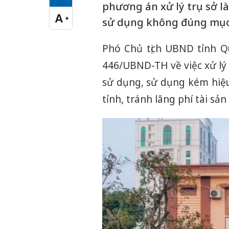
Cỡ chữ vừa
phương án xử lý trụ sở l
A
+
sử dụng không đúng mục
Cỡ chữ lớn
Phó Chủ tịch UBND tỉnh 
446/UBND-TH về việc xử lý 
sử dụng, sử dụng kém hiệu
tỉnh, tránh lãng phí tài sản