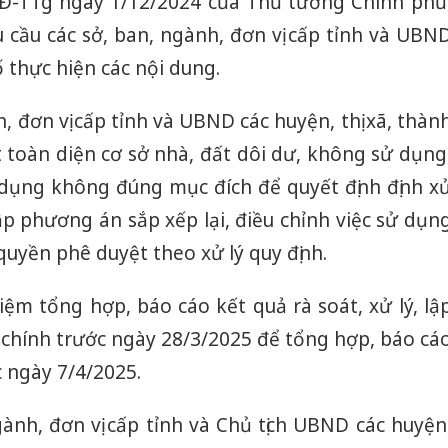
CĐ-TTg ngày 1/12/2024 của Thủ tướng Chính phủ
cầu các sở, ban, ngành, đơn vị cấp tỉnh và UBN
ố thực hiện các nội dung.
, đơn vị cấp tỉnh và UBND các huyện, thị xã, thàn
 toàn diện cơ sở nhà, đất dôi dư, không sử dụng
dụng không đúng mục đích để quyết định định x
p phương án sắp xếp lại, điều chỉnh việc sử dụn
quyền phê duyệt theo xử lý quy định.
hiệm tổng hợp, báo cáo kết quả rà soát, xử lý, lậ
 chính trước ngày 28/3/2025 để tổng hợp, báo cá
 ngày 7/4/2025.
ành, đơn vị cấp tỉnh và Chủ tịch UBND các huyện