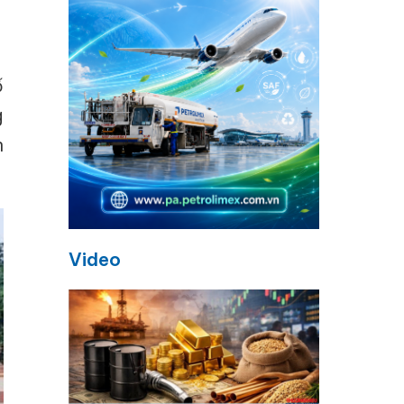
,
ố
g
n
Video