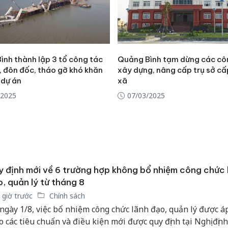
ình thành lập 3 tổ công tác
Quảng Bình tạm dừng các côn
, đôn đốc, tháo gỡ khó khăn
xây dựng, nâng cấp trụ sở cấ
 dự án
xã
/2025
07/03/2025
 định mới về 6 trường hợp không bổ nhiệm công chức 
, quản lý từ tháng 8
 giờ trước
Chính sách
Công an
ngày 1/8, việc bổ nhiệm công chức lãnh đạo, quản lý được á
tìm bị h
o các tiêu chuẩn và điều kiện mới được quy định tại Nghị định
án sản 