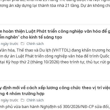
ơng án xây dựng lại thành tòa nhà 21 tầng. Dự án không chỉ
ết bài toán an toàn cho người dân mà còn góp phần từng b
nh trang, nâng cao chất lượng không gian đô thị tại khu vực 
 hoàn thiện Luật Phát triển công nghiệp văn hóa để 
ểm nghẽn" cho kinh tế sáng tạo
 ngày trước
Chính sách
Văn hóa, Thể thao và Du lịch (VHTTDL) đang khẩn trương h
ện dự án Luật Phát triển công nghiệp văn hóa để trình Quốc
 tại Kỳ họp thứ 2 (tháng 10/2026) theo trình tự, thủ tục rút 
c xác định là một trong những nhiệm vụ trọng tâm nhằm hi
 chủ trương đưa công nghiệp văn hóa trở thành động lực t
ởng mới của nền kinh tế.
 định mới về cách xếp lương công chức theo vị trí việ
ng 4 nhóm trường hợp
 ngày trước
Chính sách
nh phủ vừa ban hành Nghị định số 300/2026/NĐ-CP sửa đổi,