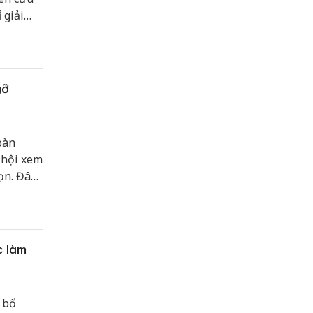
 giải
ước
phố cổ.
gỡ
oàn
 hội xem
gọn. Đây
ện thực
ăng
c làm
 bổ