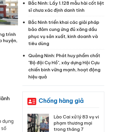
Bắc Ninh: Lấy 1.128 mẫu hài cốt liệt
sĩ chưa xác định danh tính
Bắc Ninh triển khai các giải pháp
bảo đảm cung ứng đủ xăng dầu
g trình
phục vụ sản xuất, kinh doanh và
p huyện,
tiêu dùng
Quảng Ninh: Phát huy phẩm chất
"Bộ đội Cụ Hồ", xây dựng Hội Cựu
chiến binh vững mạnh, hoạt động
hiệu quả
lãnh
Chống hàng giả
 Thanh Hóa
Lào Cai xử lý 83 vụ vi
Cô
p dụng
ại trong vụ
phạm thương mại
tìm
 số
xuất, buôn
trong tháng 7
án