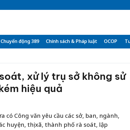
Chuyển động 389
Chính sách & Pháp luật
OCOP
Tư
soát, xử lý trụ sở không sử
 kém hiệu quả
 có Công văn yêu cầu các sở, ban, ngành,
c huyện, thị xã, thành phố rà soát, lập