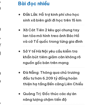
,
Bài đọc nhiều
D
Đắk Lắk: Hỗ trợ kinh phí cho học
sinh xã biên giới đi học trên 15 km
h
Xã Cát Tiên 2 kêu gọi chung tay
lan tỏa mô hình treo ảnh Bác Hồ
,
và cờ Tổ quốc trong từng gia đình
ử
Sở Y tế Hà Nội yêu cầu kiểm tra
g
khẩn bút tiêm giảm cân không rõ
nguồn gốc bán trên mạng
p
Đà Nẵng: Thông qua chủ trương
đầu tư hơn 6.209 tỷ đồng hoàn
o
thiện hạ tầng Bến cảng Liên Chiểu
Quảng Trị: Đốc thúc các dự án
năng lượng chậm tiến độ
,