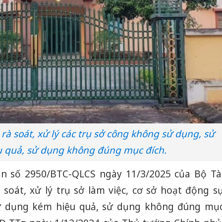
rà soát, xử lý các trụ sở công không sử dụng, sử
 quả, sử dụng không đúng mục đích.
ăn số 2950/BTC-QLCS ngày 11/3/2025 của Bộ Tà
 soát, xử lý trụ sở làm việc, cơ sở hoạt động s
ử dụng kém hiệu quả, sử dụng không đúng mụ