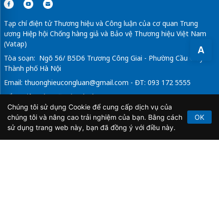
Tạp chí điện tử Thương hiệu và Công luận của cơ quan Trung
ương Hiệp hội Chống hàng giả và Bảo vệ Thương hiệu Việt Nam
(Vatap)
A
Tòa soạn: Ngõ 56/ B5D6 Trương Công Giai - Phường Cầu Giấy -
Thành phố Hà Nội
Email:
thuonghieucongluan@gmail.com
- ĐT: 093 172 5555
Tổng Biên Tập: Vũ Đức Thuận
Chúng tôi sử dụng Cookie để cung cấp dịch vụ của
Giấy phép hoạt động báo chí điện tử số 64/GP-BTTTT do Bộ
chúng tôi và nâng cao trải nghiệm của bạn. Bằng cách
OK
Thông tin và Truyền thông cấp ngày 21/2/2020.
sử dụng trang web này, bạn đã đồng ý với điều này.
Copyright © 2026
TẠP CHÍ THƯƠNG HIỆU & CÔNG
LUẬN
. All Rights Reserved.
Bản quyền thuộc Tạp chí Thương hiệu và Công luận. Cấm
sao chép dưới mọi hình thức nếu không có sự chấp thuận