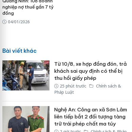
Quảng Ninh: 108 doanh
nghiệp nợ thuế gần 7 tỷ
đồng
04/01/2026
Bài viết khác
Từ 10/8, xe hợp đồng đón, trả
khách sai quy định có thể bị
thu hồi giấy phép
25 phút trước
Chính sách &
Pháp Luật
Nghệ An: Công an xã Sơn Lâm
liên tiếp bắt 2 đối tượng tàng
trữ trái phép chất ma túy
2 giờ trước
Chính sách & Pháp