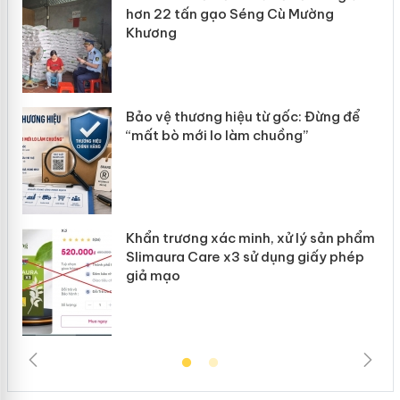
hơn 22 tấn gạo Séng Cù Mường
Khương
àng
ản
Bảo vệ thương hiệu từ gốc: Đừng để
“mất bò mới lo làm chuồng”
Khẩn trương xác minh, xử lý sản phẩm
Slimaura Care x3 sử dụng giấy phép
giả mạo