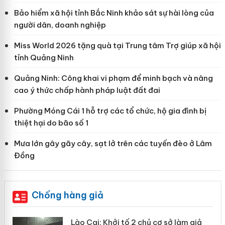
Bảo hiểm xã hội tỉnh Bắc Ninh khảo sát sự hài lòng của
người dân, doanh nghiệp
Miss World 2026 tặng quà tại Trung tâm Trợ giúp xã hội
tỉnh Quảng Ninh
Quảng Ninh: Công khai vi phạm để minh bạch và nâng
cao ý thức chấp hành pháp luật đất đai
Phường Móng Cái 1 hỗ trợ các tổ chức, hộ gia đình bị
thiệt hại do bão số 1
Mưa lớn gây gãy cây, sạt lở trên các tuyến đèo ở Lâm
Đồng
Chống hàng giả
mại
Lào Cai: Khởi tố 2 chủ cơ sở làm giả