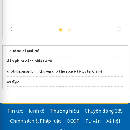
Thuê xe đi Mũi Né
dán phim cách nhiệt ô tô
chothuexenambinh chuyên cho
thuê xe ô tô
Uy tín Giá Rẻ
xe đạp
Sửa máy rửa bát bosch
Tin tức
Kinh tế
Thương hiệu
Chuyển động 389
Chính sách & Pháp luật
OCOP
Tư vấn
Xã hội