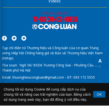
Videos
Tạp chí điện tử Thương hiệu và Công luận của cơ quan Trung
ương Hiệp hội Chống hàng giả và Bảo vệ Thương hiệu Việt Nam
(Vatap)
A
Tòa soạn: Ngõ 56/ B5D6 Trương Công Giai - Phường Cầu Giấy -
Thành phố Hà Nội
Email:
thuonghieucongluan@gmail.com
- ĐT: 093 172 5555
Tổng Biên Tập: Vũ Đức Thuận
Chúng tôi sử dụng Cookie để cung cấp dịch vụ của
Giấy phép hoạt động báo chí điện tử số 64/GP-BTTTT do Bộ
chúng tôi và nâng cao trải nghiệm của bạn. Bằng cách
OK
Thông tin và Truyền thông cấp ngày 21/2/2020.
sử dụng trang web này, bạn đã đồng ý với điều này.