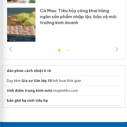
Cà Mau: Tiêu hủy công khai hàng
ngàn sản phẩm nhập lậu, bảo vệ môi
trường kinh doanh
dán phim cách nhiệt ô tô
Dạy kèm
Gia sư Văn lớp 10
linh hoạt thời gian
tính điểm trung bình môn
maytinhhs.com
bàn ghế học sinh tiểu học
Đặt may
đồng phục pickleball
nam nữ
Phản ứng
KHSO4 BaHCO32