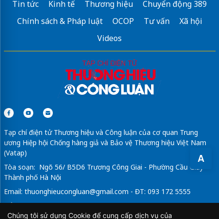
Tin tức
Kinh tế
Thương hiệu
Chuyển động 389
Sửa máy rửa bát bosch
Chính sách & Pháp luật
OCOP
Tư vấn
Xã hội
Videos
Tạp chí điện tử Thương hiệu và Công luận của cơ quan Trung
ương Hiệp hội Chống hàng giả và Bảo vệ Thương hiệu Việt Nam
(Vatap)
A
Tòa soạn: Ngõ 56/ B5D6 Trương Công Giai - Phường Cầu Giấy -
Thành phố Hà Nội
Email:
thuonghieucongluan@gmail.com
- ĐT: 093 172 5555
Tổng Biên Tập: Vũ Đức Thuận
Chúng tôi sử dụng Cookie để cung cấp dịch vụ của