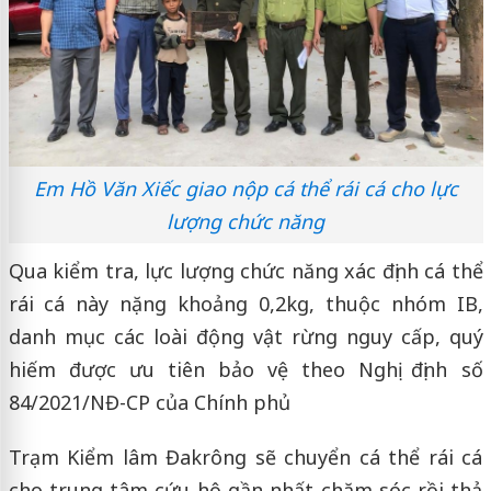
Em Hồ Văn Xiếc giao nộp cá thể rái cá cho lực
lượng chức năng
Qua kiểm tra, lực lượng chức năng xác định cá thể
rái cá này nặng khoảng 0,2kg, thuộc nhóm IB,
danh mục các loài động vật rừng nguy cấp, quý
hiếm được ưu tiên bảo vệ theo Nghị định số
84/2021/NĐ-CP của Chính phủ
Trạm Kiểm lâm Đakrông sẽ chuyển cá thể rái cá
cho trung tâm cứu hộ gần nhất chăm sóc rồi thả