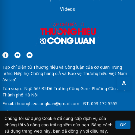
Videos
Tạp chí điện tử Thương hiệu và Công luận của cơ quan Trung
ương Hiệp hội Chống hàng giả và Bảo vệ Thương hiệu Việt Nam
(Vatap)
A
Tòa soạn: Ngõ 56/ B5D6 Trương Công Giai - Phường Cầu Giấy -
Thành phố Hà Nội
Email:
thuonghieucongluan@gmail.com
- ĐT: 093 172 5555
Tổng Biên Tập: Vũ Đức Thuận
Chúng tôi sử dụng Cookie để cung cấp dịch vụ của
Giấy phép hoạt động báo chí điện tử số 64/GP-BTTTT do Bộ
chúng tôi và nâng cao trải nghiệm của bạn. Bằng cách
OK
Thông tin và Truyền thông cấp ngày 21/2/2020.
sử dụng trang web này, bạn đã đồng ý với điều này.