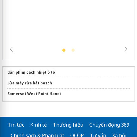
Khẩn trương xác minh, xử lý sản phẩm
Slimaura Care x3 sử dụng giấy phép giả
mạo
dán phim cách nhiệt ô tô
Sửa máy rửa bát bosch
Somerset West Point Hanoi
Tin tức
Kinh tế
Thương hiệu
Chuyển động 389
Chính sách & Pháp luật
OCOP
Tư vấn
Xã hội