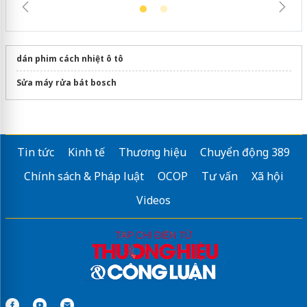
dán phim cách nhiệt ô tô
Sửa máy rửa bát bosch
Tin tức
Kinh tế
Thương hiệu
Chuyển động 389
Chính sách & Pháp luật
OCOP
Tư vấn
Xã hội
Videos