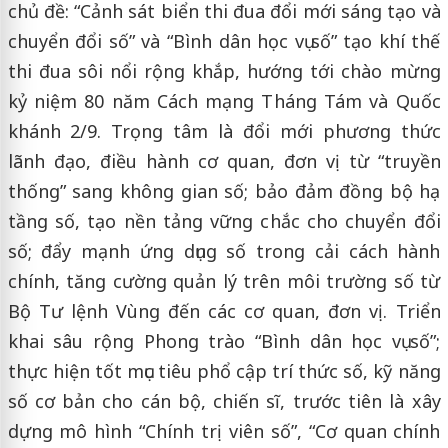
chủ đề: “Cảnh sát biển thi đua đổi mới sáng tạo và
chuyển đổi số” và “Bình dân học vụ số” tạo khí thế
thi đua sôi nổi rộng khắp, hướng tới chào mừng
kỷ niệm 80 năm Cách mạng Tháng Tám và Quốc
khánh 2/9. Trọng tâm là đổi mới phương thức
lãnh đạo, điều hành cơ quan, đơn vị từ “truyền
thống” sang không gian số; bảo đảm đồng bộ hạ
tầng số, tạo nền tảng vững chắc cho chuyển đổi
số; đẩy mạnh ứng dụng số trong cải cách hành
chính, tăng cường quản lý trên môi trường số từ
Bộ Tư lệnh Vùng đến các cơ quan, đơn vị. Triển
khai sâu rộng Phong trào “Bình dân học vụ số”;
thực hiện tốt mục tiêu phổ cập trí thức số, kỹ năng
số cơ bản cho cán bộ, chiến sĩ, trước tiên là xây
dựng mô hình “Chính trị viên số”, “Cơ quan chính