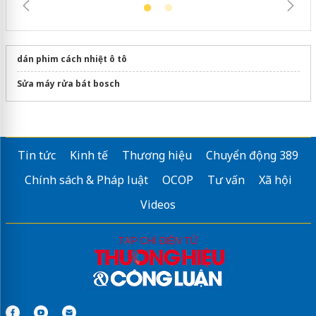
dán phim cách nhiệt ô tô
Sửa máy rửa bát bosch
Tin tức
Kinh tế
Thương hiệu
Chuyển động 389
Chính sách & Pháp luật
OCOP
Tư vấn
Xã hội
Videos