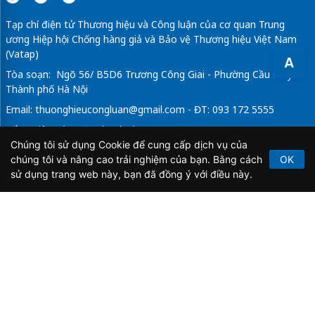
Tạp chí điện tử Thương hiệu và Công luận của cơ quan Trung
ương Hiệp hội Chống hàng giả và Bảo vệ Thương hiệu Việt Nam
(Vatap)
A
Tòa soạn: Ngõ 56/ B5D6 Trương Công Giai - Phường Cầu Giấy -
Thành phố Hà Nội
Email:
thuonghieucongluan@gmail.com
- ĐT: 093 172 5555
Tổng Biên Tập: Vũ Đức Thuận
Chúng tôi sử dụng Cookie để cung cấp dịch vụ của
Giấy phép hoạt động báo chí điện tử số 64/GP-BTTTT do Bộ
chúng tôi và nâng cao trải nghiệm của bạn. Bằng cách
OK
Thông tin và Truyền thông cấp ngày 21/2/2020.
sử dụng trang web này, bạn đã đồng ý với điều này.
Copyright © 2026
TẠP CHÍ THƯƠNG HIỆU & CÔNG
LUẬN
. All Rights Reserved.
Bản quyền thuộc Tạp chí Thương hiệu và Công luận. Cấm
sao chép dưới mọi hình thức nếu không có sự chấp thuận
bằng văn bản.