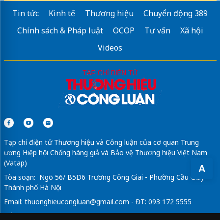
Tin tức
Kinh tế
Thương hiệu
Chuyển động 389
Chính sách & Pháp luật
OCOP
Tư vấn
Xã hội
Videos
Tạp chí điện tử Thương hiệu và Công luận của cơ quan Trung
ương Hiệp hội Chống hàng giả và Bảo vệ Thương hiệu Việt Nam
(Vatap)
A
Tòa soạn: Ngõ 56/ B5D6 Trương Công Giai - Phường Cầu Giấy -
Thành phố Hà Nội
Email:
thuonghieucongluan@gmail.com
- ĐT: 093 172 5555
Tổng Biên Tập: Vũ Đức Thuận