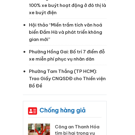
100% xe buýt hoạt động ở đô thị là
xe buýt điện
Hội thảo “Miền trầm tích văn hoá
biển Đầm Hà và phát triển không
gian mới”
Phường Hồng Gai: Bố trí 7 điểm đỗ
xe miễn phí phục vụ nhân dân
Phường Tam Thắng (TP HCM):
Trao Giấy CNQSDĐ cho Thiền viện
Bồ Đề
Chống hàng giả
 Thanh Hóa
Lào Cai xử lý 83 vụ vi
Cô
ại trong vụ
phạm thương mại
tìm