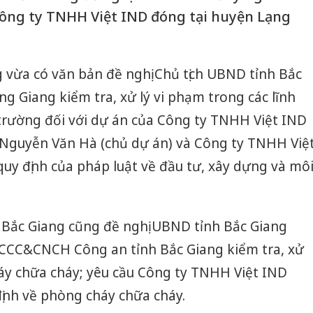
Công ty TNHH Việt IND đóng tại huyện Lạng
 vừa có văn bản đề nghị Chủ tịch UBND tỉnh Bắc
 Giang kiểm tra, xử lý vi phạm trong các lĩnh
trường đối với dự án của Công ty TNHH Việt IND
g Nguyễn Văn Hà (chủ dự án) và Công ty TNHH Việ
uy định của pháp luật về đầu tư, xây dựng và mô
h Bắc Giang cũng đề nghị UBND tỉnh Bắc Giang
CCC&CNCH Công an tỉnh Bắc Giang kiểm tra, xử
háy chữa cháy; yêu cầu Công ty TNHH Việt IND
ịnh về phòng cháy chữa cháy.