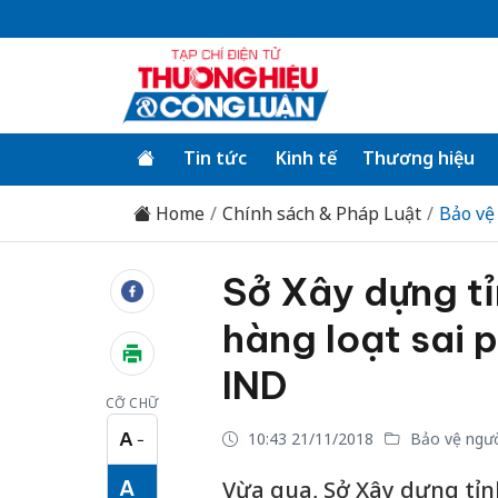
Tin tức
Kinh tế
Thương hiệu
Home
Chính sách & Pháp Luật
Bảo vệ
Sở Xây dựng tỉ
hàng loạt sai 
IND
CỠ CHỮ
A
10:43 21/11/2018
Bảo vệ ngườ
−
Cỡ chữ nhỏ
A
Vừa qua, Sở Xây dựng tỉn