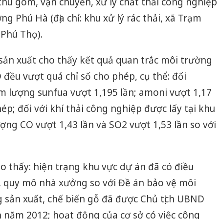
thu gom, vận chuyển, xử lý chất thải công nghiệp
 Phú Hà (địa chỉ: khu xử lý rác thải, xã Trạm
 Phú Thọ).
 sản xuất cho thấy kết quả quan trắc môi trường
đều vượt quá chỉ số cho phép, cụ thể: đối
àm lượng sunfua vượt 1,195 lần; amoni vượt 1,17
ép; đối với khí thải công nghiệp được lấy tại khu
ượng CO vượt 1,43 lần và SO2 vượt 1,53 lần so với
ho thấy: hiện trạng khu vực dự án đã có điều
ch, quy mô nhà xưởng so với Đề án bảo vệ môi
 sản xuất, chế biến gỗ đã được Chủ tịch UBND
Công an
 năm 2012; hoạt động của cơ sở có việc công
tìm bị h