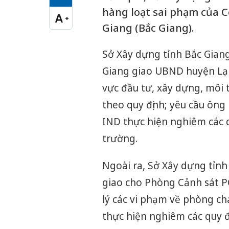
Cỡ chữ vừa
hàng loạt sai phạm của 
A
+
Cỡ chữ lớn
Giang (Bắc Giang).
Sở Xây dựng tỉnh Bắc Giang
Giang giao UBND huyện Lạng
vực đầu tư, xây dựng, môi 
theo quy định; yêu cầu ôn
IND thực hiện nghiêm các q
trường.
Ngoài ra, Sở Xây dựng tỉn
giao cho Phòng Cảnh sát P
lý các vi phạm về phòng c
thực hiện nghiêm các quy đ