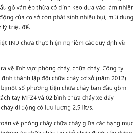
án sản 
ẩu gỗ ván ép thừa có dính keo đưa vào làm nhiê
bán yến
ạt động của cơ sở còn phát sinh nhiều bụi, mùi dun
Thanh H
ý triệt để.
hại tron
bán bìn
iệt IND chưa thực hiện nghiêm các quy định về
Moyuum
An Gian
chủ mưu
tra về lĩnh vực phòng cháy, chữa cháy, Công ty
bán hàng
Quốc ra
định thành lập đội chữa cháy cơ sở (năm 2012)
g bị một số phương tiện chữa cháy ban đầu gồm:
xách tay MFZ4 và 02 bình chữa cháy xe đẩy
áy di động có lưu lượng 2,5 lít/s.
toàn về phòng cháy chữa cháy giữa các hạng mụ