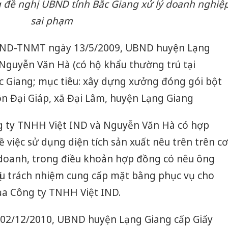
g đề nghị UBND tỉnh Bắc Giang xử lý doanh nghiệ
sai phạm
BND-TNMT ngày 13/5/2009, UBND huyện Lạng
Nguyễn Văn Hà (có hộ khẩu thường trú tại
 Giang; mục tiêu: xây dựng xưởng đóng gói bột
hôn Đại Giáp, xã Đại Lâm, huyện Lạng Giang
g ty TNHH Việt IND và Nguyễn Văn Hà có hợp
 việc sử dụng diện tích sản xuất nêu trên trên cơ
doanh, trong điều khoản hợp đồng có nêu ông
ịu trách nhiệm cung cấp mặt bằng phục vụ cho
ủa Công ty TNHH Việt IND.
y 02/12/2010, UBND huyện Lạng Giang cấp Giấy