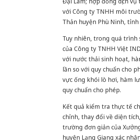
Đại Lâm; hợp đồng dịch vụ 
với Công ty TNHH môi trường
Thản huyện Phù Ninh, tỉnh
Tuy nhiên, trong quá trình
của Công ty TNHH Việt IND 
với nước thải sinh hoạt, h
lần so với quy chuẩn cho ph
vực ống khói lò hơi, hàm l
quy chuẩn cho phép.
Kết quả kiểm tra thực tế c
chỉnh, thay đổi về diện tí
trường đơn giản của Xưởng
huyện Lạng Giang xác nhận