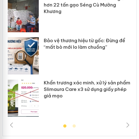
hơn 22 tấn gạo Séng Cù Mường
Khương
àng
ản
Bảo vệ thương hiệu từ gốc: Đừng để
“mất bò mới lo làm chuồng”
Khẩn trương xác minh, xử lý sản phẩm
Slimaura Care x3 sử dụng giấy phép
giả mạo