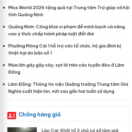
Miss World 2026 tặng quà tại Trung tâm Trợ giúp xã hội
tỉnh Quảng Ninh
Quảng Ninh: Công khai vi phạm để minh bạch và nâng
cao ý thức chấp hành pháp luật đất đai
Phường Móng Cái 1 hỗ trợ các tổ chức, hộ gia đình bị
thiệt hại do bão số 1
Mưa lớn gây gãy cây, sạt lở trên các tuyến đèo ở Lâm
Đồng
Lâm Đồng: Thông tin việc Quảng trường Trung tâm Gia
Nghĩa xuất hiện lún, nứt sau gần hai tuần sử dụng
Chống hàng giả
mại
Lào Cai: Khởi tố 2 chủ cơ sở làm giả