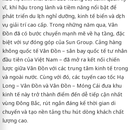
vĩ, khí hậu trong lành và tiềm năng nổi bật để
phát triển du lịch nghỉ dưỡng, kinh tế biển và dịch
vụ giải trí cao cấp. Trong những năm qua, Vân
Đồn đã có bước chuyển mạnh mẽ về hạ tầng, đặc
biệt với sự đóng góp của Sun Group. Cảng hàng
không quốc tế Vân Đồn – sân bay quốc tế tư nhân
đầu tiên của Việt Nam – đã mở ra kết nối chiến
lược giữa Vân Đồn với các trung tâm kinh tế trong
và ngoài nước. Cùng với đó, các tuyến cao tốc Hạ
Long – Vân Đồn và Vân Đồn – Móng Cái đưa khu
kinh tế này trở thành điểm đến dễ tiếp cận nhất
vùng Đông Bắc, rút ngắn đáng kể thời gian di
chuyển và tạo nền tảng thu hút dòng khách chất
lượng cao.