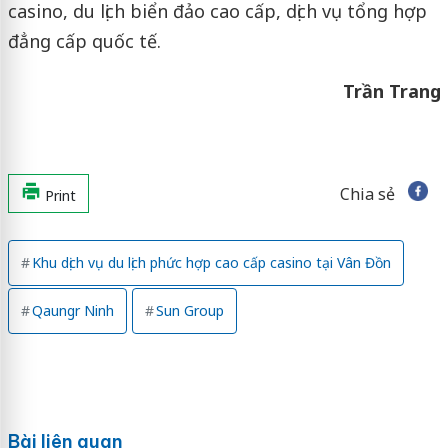
casino, du lịch biển đảo cao cấp, dịch vụ tổng hợp
đẳng cấp quốc tế.
Trần
Trang
Chia sẻ
Print
Khu dịch vụ du lịch phức hợp cao cấp casino tại Vân Đồn
Qaungr Ninh
Sun Group
Bài liên quan