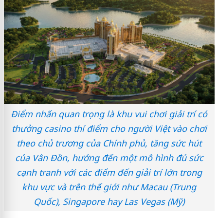
Điểm nhấn quan trọng là khu vui chơi giải trí có
thưởng casino thí điểm cho người Việt vào chơi
theo chủ trương của Chính phủ, tăng sức hút
của Vân Đồn, hướng đến một mô hình đủ sức
cạnh tranh với các điểm đến giải trí lớn trong
khu vực và trên thế giới như Macau (Trung
Quốc), Singapore hay Las Vegas (Mỹ)