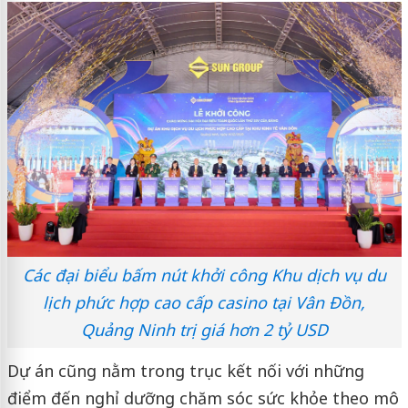
Các đại biểu bấm nút khởi công Khu dịch vụ du
lịch phức hợp cao cấp casino tại Vân Đồn,
Quảng Ninh trị giá hơn 2 tỷ USD
Dự án cũng nằm trong trục kết nối với những
điểm đến nghỉ dưỡng chăm sóc sức khỏe theo mô