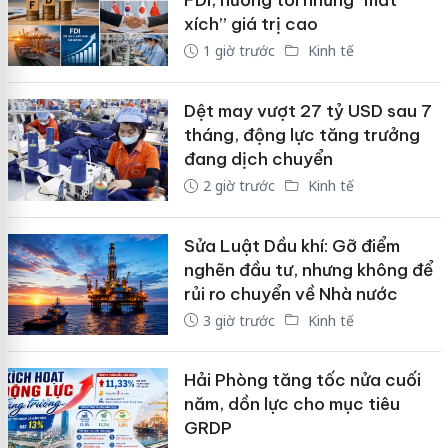
FDI, hướng tới những “mắt
xích” giá trị cao
1 giờ trước
Kinh tế
Dệt may vượt 27 tỷ USD sau 7
tháng, động lực tăng trưởng
đang dịch chuyển
2 giờ trước
Kinh tế
Sửa Luật Dầu khí: Gỡ điểm
nghẽn đầu tư, nhưng không để
rủi ro chuyển về Nhà nước
3 giờ trước
Kinh tế
Hải Phòng tăng tốc nửa cuối
năm, dồn lực cho mục tiêu
GRDP