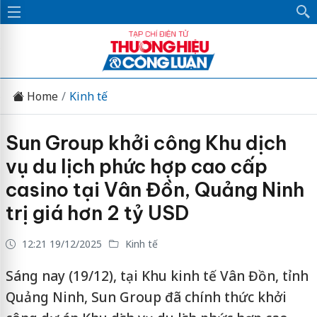
Home
Kinh tế
Sun Group khởi công Khu dịch
vụ du lịch phức hợp cao cấp
casino tại Vân Đồn, Quảng Ninh
trị giá hơn 2 tỷ USD
12:21 19/12/2025
Kinh tế
Sáng nay (19/12), tại Khu kinh tế Vân Đồn, tỉnh
Quảng Ninh, Sun Group đã chính thức khởi