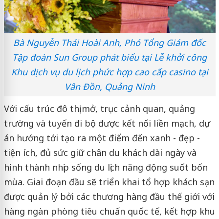
Bà Nguyễn Thái Hoài Anh, Phó Tổng Giám đốc
Tập đoàn Sun Group phát biểu tại Lễ khởi công
Khu dịch vụ du lịch phức hợp cao cấp casino tại
Vân Đồn, Quảng Ninh
Với cấu trúc đô thị mở, trục cảnh quan, quảng
trường và tuyến đi bộ được kết nối liền mạch, dự
án hướng tới tạo ra một điểm đến xanh - đẹp -
tiện ích, đủ sức giữ chân du khách dài ngày và
hình thành nhịp sống du lịch năng động suốt bốn
mùa. Giai đoạn đầu sẽ triển khai tổ hợp khách sạn
được quản lý bởi các thương hàng đầu thế giới với
hàng ngàn phòng tiêu chuẩn quốc tế, kết hợp khu