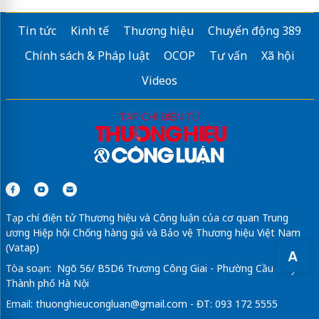
Công ty in ấn
In Việt Nhật
Tin tức
Kinh tế
Thương hiệu
Chuyển động 389
Bán, cho thuê máy photocopy
Chính sách & Pháp luật
OCOP
Tư vấn
Xã hội
Sửa máy rửa bát bosch
Videos
In Sổ Tay Doanh Nghiệp
Gia công
biển quảng cáo
Tạp chí điện tử Thương hiệu và Công luận của cơ quan Trung
ương Hiệp hội Chống hàng giả và Bảo vệ Thương hiệu Việt Nam
(Vatap)
A
Tòa soạn: Ngõ 56/ B5D6 Trương Công Giai - Phường Cầu Giấy -
Thành phố Hà Nội
Email:
thuonghieucongluan@gmail.com
- ĐT: 093 172 5555