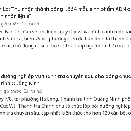
 La: Thu nhận thành công 1.664 mẫu sinh phẩm ADN 
n nhân liệt sĩ
 giờ trước
Xã hội
o Ban Chỉ đạo về tìm kiếm, quy tập và xác định danh tính hài 
tỉnh Sơn La, hiện 75 xã, phường trên địa bàn tỉnh đã thành lậ
o sát, chủ động rà soát hồ sơ, thu thập nguồn tin từ cựu ch
nhân chứng lịch sử. Công tác triển khai được thực hiện đồng 
n công rõ trách nhiệm cho từng cơ quan, đơn vị.
 dưỡng nghiệp vụ thanh tra chuyên sâu cho công chứ
 tỉnh Quảng Ninh
1 giờ trước
Xã hội
y 7/8, tại phường Hạ Long, Thanh tra tỉnh Quảng Ninh phố
 Cục VII, Thanh tra Chính phủ tổ chức lớp bồi dưỡng nghiệp
nh tra chuyên sâu, cập nhật kiến thức cho hơn 120 cán bộ, 
c Thanh tra tỉnh.