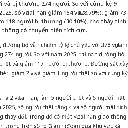
i và bị thương 274 người. So với cùng kỳ 9
25, số vụ tai nạn giảm 154 vụ (28,79%), giảm 73
m 118 người bị thương (30,10%), cho thấy tình
o thông có chuyển biến tích cực.
n, đường bộ vẫn chiếm tỷ lệ chủ yếu với 378 vụ, làm
g 274 người. So với năm 2025, tai nạn đường bộ
 chết và giảm 117 người bị thương. Đường sắt xả
chết, giảm 2 vụ và giảm 1 người chết so với cùng kỳ
ra 2 vụ tai nạn, làm 5 người chết và 5 người mất
m 2025, số người chết tăng 4 và số người mất tích
ng thay đổi. Trong đó có một vụ tai nạn giao thông
m trọng trên sông Gianh (đoạn qua khu vực xã