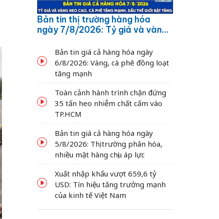
Bản tin thị trường hàng hóa
ngày 7/8/2026: Tỷ giá và vàng
neo cao, cà phê tăng mạnh,
dầu thế giới bật tăng
Bản tin giá cả hàng hóa ngày
6/8/2026: Vàng, cà phê đồng loạt
tăng mạnh
Toàn cảnh hành trình chặn đứng
35 tấn heo nhiễm chất cấm vào
TP.HCM
Bản tin giá cả hàng hóa ngày
5/8/2026: Thị trường phân hóa,
nhiều mặt hàng chịu áp lực
Xuất nhập khẩu vượt 659,6 tỷ
USD: Tín hiệu tăng trưởng mạnh
của kinh tế Việt Nam