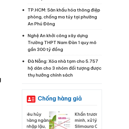
TP.HCM: Sân khấu hóa thông điệp
phòng, chống ma túy tại phường
An Phú Đông
Nghệ An khởi công xây dựng
Trường THPT Nam Đàn 1 quy mô
gần 300 tỷ đồng
Đà Nẵng: Xóa nhà tạm cho 5.757
hộ dân cho 3 nhóm đối tượng được
thụ hưởng chính sách
g
Chống hàng giả
 Tiêu hủy
Khẩn trương xác
Cà
ai hàng ngàn
minh, xử lý sản phẩm
cô
m nhập lậu,
Slimaura Care x3 sử
sả