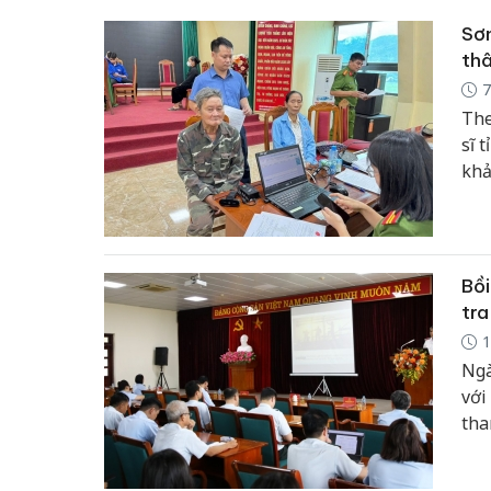
Sơn
thâ
7
The
sĩ 
khả
và 
phâ
Bồi
tra
1
Ngà
với
tha
chứ