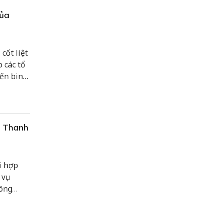
của
cốt liệt
p các tổ
iến binh
bộ,
c Thanh
i hợp
 vụ
công