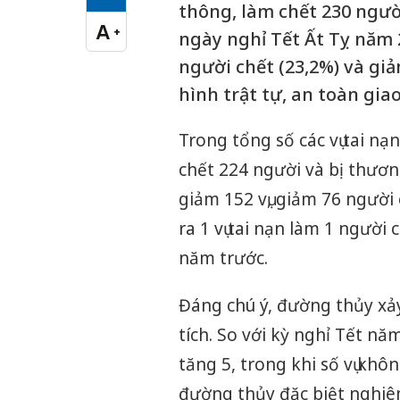
Cỡ chữ vừa
thông, làm chết 230 ngườ
A
+
ngày nghỉ Tết Ất Tỵ năm 20
Cỡ chữ lớn
người chết (23,2%) và giả
hình trật tự, an toàn gia
Trong tổng số các vụ tai nạ
chết 224 người và bị thươn
giảm 152 vụ, giảm 76 người
ra 1 vụ tai nạn làm 1 người 
năm trước.
Đáng chú ý, đường thủy xảy 
tích. So với kỳ nghỉ Tết nă
tăng 5, trong khi số vụ khô
đường thủy đặc biệt nghiê