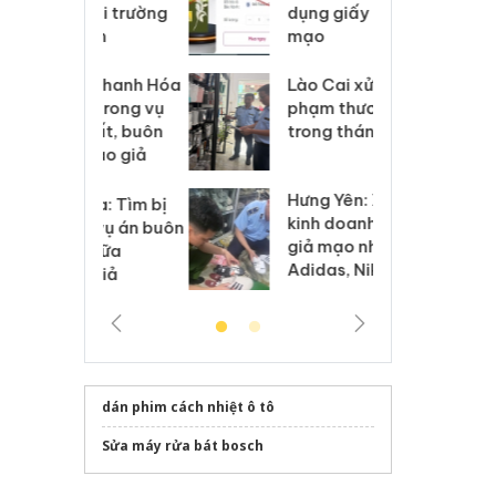
môi trường
dụng giấy phép giả
bả
anh
mạo
ki
 Thanh Hóa
Lào Cai xử lý 83 vụ vi
Cô
ại trong vụ
phạm thương mại
tìm
xuất, buôn
trong tháng 7
án
 sào giả
bá
Hưng Yên: Xử lý 6 hộ
óa: Tìm bị
Th
kinh doanh bán hàng
g vụ án buôn
hạ
giả mạo nhãn hiệu
h sữa
bá
Adidas, Nike
 giả
Mo
dán phim cách nhiệt ô tô
Sửa máy rửa bát bosch