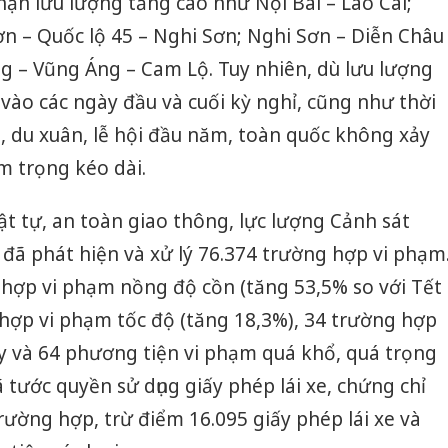
hận lưu lượng tăng cao như Nội Bài – Lào Cai;
n – Quốc lộ 45 – Nghi Sơn; Nghi Sơn – Diễn Châu
g – Vũng Áng – Cam Lộ. Tuy nhiên, dù lưu lượng
vào các ngày đầu và cuối kỳ nghỉ, cũng như thời
, du xuân, lễ hội đầu năm, toàn quốc không xảy
m trọng kéo dài.
t tự, an toàn giao thông, lực lượng Cảnh sát
đã phát hiện và xử lý 76.374 trường hợp vi phạm
 hợp vi phạm nồng độ cồn (tăng 53,5% so với Tết
 hợp vi phạm tốc độ (tăng 18,3%), 34 trường hợp
úy và 64 phương tiện vi phạm quá khổ, quá trọng
 tước quyền sử dụng giấy phép lái xe, chứng chỉ
rường hợp, trừ điểm 16.095 giấy phép lái xe và