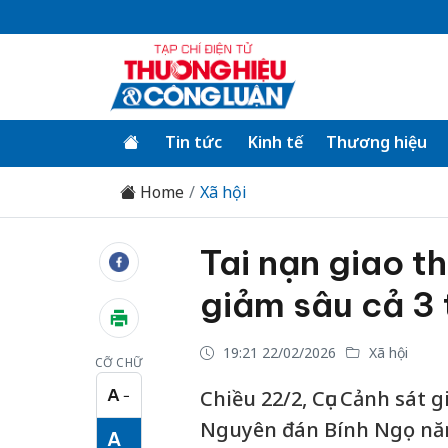
Tin tức
Kinh tế
Thương hiệu
Home
Xã hội
Tai nạn giao t
giảm sâu cả 3 
19:21 22/02/2026
Xã hội
CỠ CHỮ
A
Chiều 22/2, Cục Cảnh sát 
−
Cỡ chữ nhỏ
Nguyên đán Bính Ngọ năm 
A