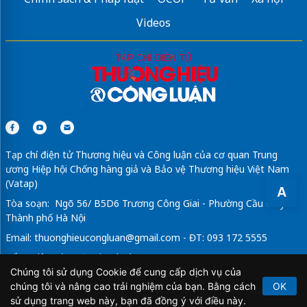
Videos
Tạp chí điện tử Thương hiệu và Công luận của cơ quan Trung
ương Hiệp hội Chống hàng giả và Bảo vệ Thương hiệu Việt Nam
(Vatap)
A
Tòa soạn: Ngõ 56/ B5D6 Trương Công Giai - Phường Cầu Giấy -
Thành phố Hà Nội
Email:
thuonghieucongluan@gmail.com
- ĐT: 093 172 5555
Tổng Biên Tập: Vũ Đức Thuận
Chúng tôi sử dụng Cookie để cung cấp dịch vụ của
Giấy phép hoạt động báo chí điện tử số 64/GP-BTTTT do Bộ
chúng tôi và nâng cao trải nghiệm của bạn. Bằng cách
OK
Thông tin và Truyền thông cấp ngày 21/2/2020.
sử dụng trang web này, bạn đã đồng ý với điều này.