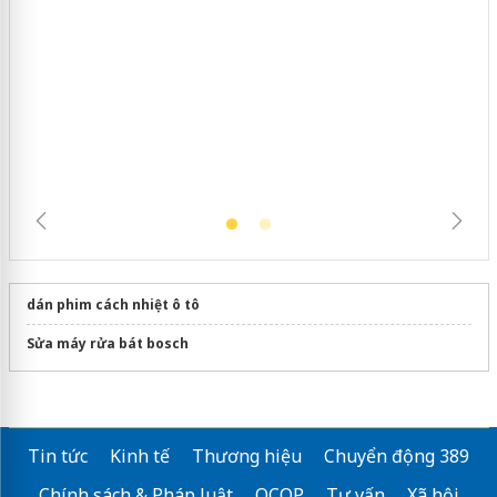
Cà Mau: Tiêu hủy công khai hàng
ngàn sản phẩm nhập lậu, bảo vệ môi
trường kinh doanh
dán phim cách nhiệt ô tô
Sửa máy rửa bát bosch
Tin tức
Kinh tế
Thương hiệu
Chuyển động 389
Chính sách & Pháp luật
OCOP
Tư vấn
Xã hội