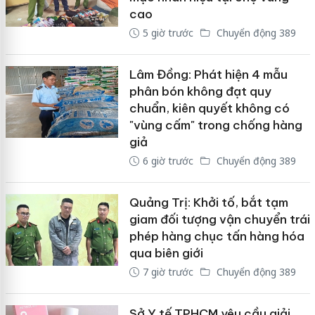
cao
5 giờ trước
Chuyển động 389
Lâm Đồng: Phát hiện 4 mẫu
phân bón không đạt quy
chuẩn, kiên quyết không có
"vùng cấm" trong chống hàng
giả
6 giờ trước
Chuyển động 389
Quảng Trị: Khởi tố, bắt tạm
giam đối tượng vận chuyển trái
phép hàng chục tấn hàng hóa
qua biên giới
7 giờ trước
Chuyển động 389
Sở Y tế TPHCM yêu cầu giải