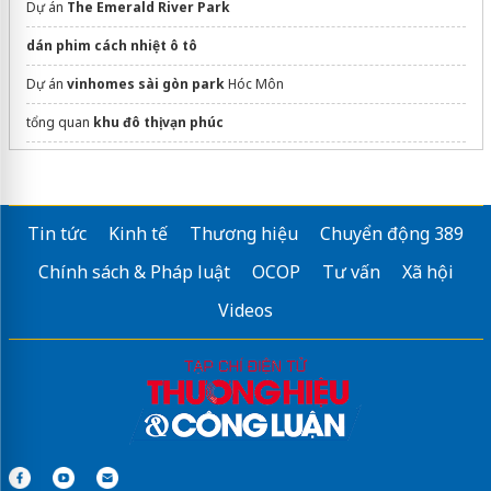
Dự án
The Emerald River Park
dán phim cách nhiệt ô tô
Dự án
vinhomes sài gòn park
Hóc Môn
tổng quan
khu đô thị vạn phúc
vinhomes hải vân bay
Xem chi tiết dự án
Sun Bắc Ninh
Tin tức
Kinh tế
Thương hiệu
Chuyển động 389
phumyhungreals.com.vn
Chính sách & Pháp luật
OCOP
Tư vấn
Xã hội
các phần mềm kế toán
được tin dùng
Videos
Sửa máy rửa bát bosch