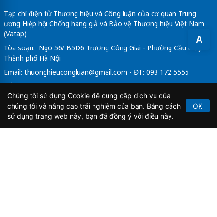
Tạp chí điện tử Thương hiệu và Công luận của cơ quan Trung
ương Hiệp hội Chống hàng giả và Bảo vệ Thương hiệu Việt Nam
(Vatap)
A
Tòa soạn: Ngõ 56/ B5D6 Trương Công Giai - Phường Cầu Giấy -
Thành phố Hà Nội
Email:
thuonghieucongluan@gmail.com
- ĐT: 093 172 5555
Tổng Biên Tập: Vũ Đức Thuận
Chúng tôi sử dụng Cookie để cung cấp dịch vụ của
Giấy phép hoạt động báo chí điện tử số 64/GP-BTTTT do Bộ
chúng tôi và nâng cao trải nghiệm của bạn. Bằng cách
OK
Thông tin và Truyền thông cấp ngày 21/2/2020.
sử dụng trang web này, bạn đã đồng ý với điều này.
Copyright © 2026
TẠP CHÍ THƯƠNG HIỆU & CÔNG
LUẬN
. All Rights Reserved.
Bản quyền thuộc Tạp chí Thương hiệu và Công luận. Cấm
sao chép dưới mọi hình thức nếu không có sự chấp thuận
bằng văn bản.