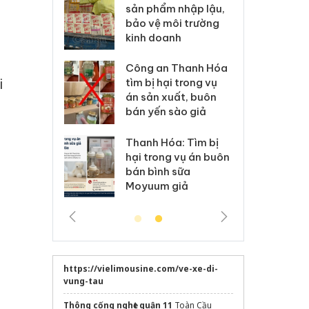
m nhập lậu,
Slimaura Care x3 sử
sả
môi trường
dụng giấy phép giả
bả
anh
mạo
ki
 Thanh Hóa
Lào Cai xử lý 83 vụ vi
Cô
i
ại trong vụ
phạm thương mại
tìm
xuất, buôn
trong tháng 7
án
 sào giả
bá
Hưng Yên: Xử lý 6 hộ
óa: Tìm bị
Th
kinh doanh bán hàng
g vụ án buôn
hạ
giả mạo nhãn hiệu
h sữa
bá
Adidas, Nike
 giả
Mo
https://vielimousine.com/ve-xe-di-
vung-tau
Thông cống nghẹt quận 11
Toàn Cầu