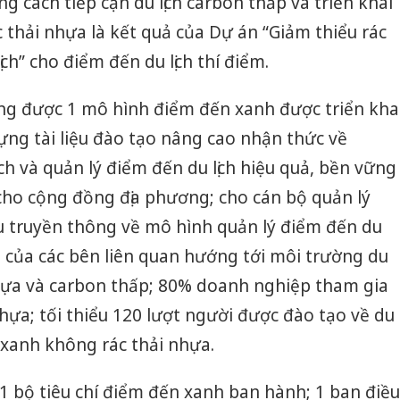
cách tiếp cận du lịch carbon thấp và triển khai
sản phẩ
ác thải nhựa là kết quả của Dự án “Giảm thiểu rác
bảo vệ 
kinh do
ch” cho điểm đến du lịch thí điểm.
Công an
g được 1 mô hình điểm đến xanh được triển kha
tìm bị h
án sản 
ựng tài liệu đào tạo nâng cao nhận thức về
bán yến
ch và quản lý điểm đến du lịch hiệu quả, bền vững
Thanh H
 cho cộng đồng địa phương; cho cán bộ quản lý
hại tron
bán bìn
ệu truyền thông về mô hình quản lý điểm đến du
Moyuum
ia của các bên liên quan hướng tới môi trường du
nhựa và carbon thấp; 80% doanh nghiệp tham gia
nhựa; tối thiểu 120 lượt người được đào tạo về du
n xanh không rác thải nhựa.
 1 bộ tiêu chí điểm đến xanh ban hành; 1 ban điều