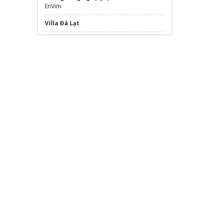
EnVim
Villa Đà Lạt
dán phim cách nhiệt ô tô
Cập Nhật
Bảng Giá Phế Liệu
Mới Nhất
Nexa Esim
đặt ngay
tour bà nà hill
giá rẻ
Sửa máy rửa bát bosch
địa điểm du lịch Trung Quốc
MOTOGO Tours