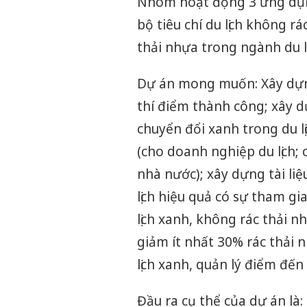
Nhóm hoạt động 3 ứng dụng 
bộ tiêu chí du lịch không r
thải nhựa trong ngành du lị
Dự án mong muốn: Xây dựn
thí điểm thành công; xây d
chuyển đổi xanh trong du lị
(cho doanh nghiệp du lịch;
nhà nước); xây dựng tài li
lịch hiệu quả có sự tham g
lịch xanh, không rác thải 
giảm ít nhất 30% rác thải 
lịch xanh, quản lý điểm đế
Đầu ra cụ thể của dự án là: