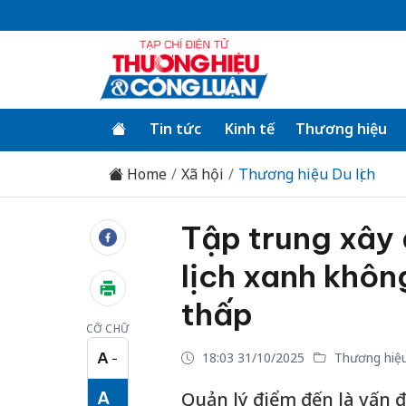
Tin tức
Kinh tế
Thương hiệu
Home
Xã hội
Thương hiệu Du lịch
Tập trung xây
lịch xanh khôn
thấp
CỠ CHỮ
A
18:03 31/10/2025
Thương hiệu 
−
Cỡ chữ nhỏ
A
Quản lý điểm đến là vấn đ