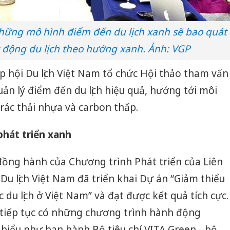
những mô hình điểm đến du lịch xanh sẽ bao quát
 động du lịch theo hướng xanh. Ảnh: VGP
ệp hội Du lịch Việt Nam tổ chức Hội thảo tham vấn
n lý điểm đến du lịch hiệu quả, hướng tới môi
 rác thải nhựa và carbon thấp.
phát triển xanh
đồng hành của Chương trình Phát triển của Liên
Du lịch Việt Nam đã triển khai Dự án “Giảm thiểu
c du lịch ở Việt Nam” và đạt được kết quả tích cực.
 tiếp tục có những chương trình hành động
u biểu như ban hành Bộ tiêu chí VITA Green - bộ