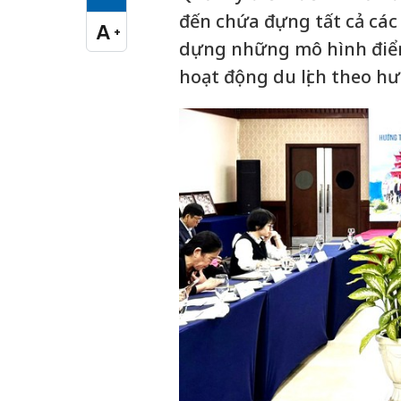
Cỡ chữ vừa
đến chứa đựng tất cả các d
A
+
Cỡ chữ lớn
dựng những mô hình điểm
hoạt động du lịch theo h