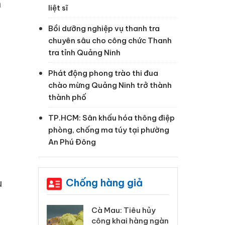
n
liệt sĩ
Bồi dưỡng nghiệp vụ thanh tra
chuyên sâu cho công chức Thanh
tra tỉnh Quảng Ninh
Phát động phong trào thi đua
chào mừng Quảng Ninh trở thành
thành phố
TP.HCM: Sân khấu hóa thông điệp
phòng, chống ma túy tại phường
An Phú Đông
Chống hàng giả
u
 Tiêu hủy
Khẩn trương xác
Cà
ai hàng ngàn
minh, xử lý sản phẩm
cô