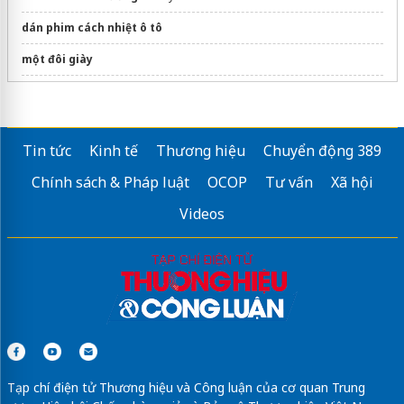
dán phim cách nhiệt ô tô
một đôi giày
https://adsun.vn/
garmin Solar
chính hãng
Tin tức
Kinh tế
Thương hiệu
Chuyển động 389
https://thietbidungcukythuat.com/
Chính sách & Pháp luật
OCOP
Tư vấn
Xã hội
Camera mini
Videos
Lắp
lưới cầu thang
Việt Anh
Sửa máy rửa bát bosch
Tạp chí điện tử Thương hiệu và Công luận của cơ quan Trung