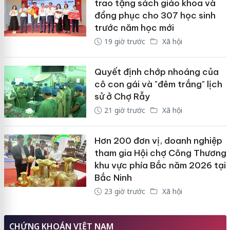
trao tặng sách giáo khoa và
đồng phục cho 307 học sinh
trước năm học mới
19 giờ trước
Xã hội
Quyết định chớp nhoáng của
cô con gái và "đêm trắng" lịch
sử ở Chợ Rẫy
21 giờ trước
Xã hội
Hơn 200 đơn vị, doanh nghiệp
tham gia Hội chợ Công Thương
khu vực phía Bắc năm 2026 tại
Bắc Ninh
23 giờ trước
Xã hội
CHỨNG KHOÁN VIỆT NAM