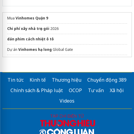
Mua
Vinhomes Quận 9
Chi phí xây nhà trọn gói
2026
dán phim cách nhiệt ô tô
Dự án
Vinhomes hạ long
Global Gate
dự án
vista văn la
hà đông
Golden Crown Hải Phòng
Tọa lạc trên tuyến đường đẹp nhất
Tin tức
Kinh tế
Thương hiệu
Chuyển động 389
Sửa máy rửa bát bosch
Chính sách & Pháp luật
OCOP
Tư vấn
Xã hội
Videos