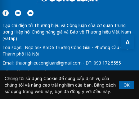
Tạp chí điện tử Thương hiệu và Công luận của cơ quan Trung
ương Hiệp hội Chống hàng giả và Bảo vệ Thương hiệu Việt Nam
(Vatap)
A
Tòa soạn: Ngõ 56/ B5D6 Trương Công Giai - Phường Cầu Giấy -
Thành phố Hà Nội
Email:
thuonghieucongluan@gmail.com
- ĐT: 093 172 5555
Tổng Biên Tập: Vũ Đức Thuận
Chúng tôi sử dụng Cookie để cung cấp dịch vụ của
Giấy phép hoạt động báo chí điện tử số 64/GP-BTTTT do Bộ
chúng tôi và nâng cao trải nghiệm của bạn. Bằng cách
OK
Thông tin và Truyền thông cấp ngày 21/2/2020.
sử dụng trang web này, bạn đã đồng ý với điều này.
Copyright © 2026
TẠP CHÍ THƯƠNG HIỆU & CÔNG
LUẬN
. All Rights Reserved.
Bản quyền thuộc Tạp chí Thương hiệu và Công luận. Cấm