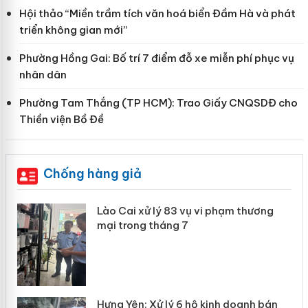
Hội thảo “Miền trầm tích văn hoá biển Đầm Hà và phát
triển không gian mới”
Phường Hồng Gai: Bố trí 7 điểm đỗ xe miễn phí phục vụ
nhân dân
Phường Tam Thắng (TP HCM): Trao Giấy CNQSDĐ cho
Thiền viện Bồ Đề
Chống hàng giả
 án
Lào Cai xử lý 83 vụ vi phạm thương
mại trong tháng 7
n
y
Hưng Yên: Xử lý 6 hộ kinh doanh bán