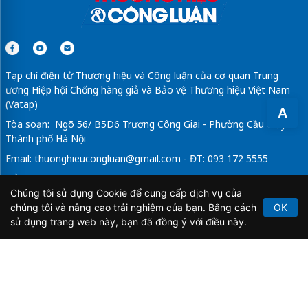
Tạp chí điện tử Thương hiệu và Công luận của cơ quan Trung
ương Hiệp hội Chống hàng giả và Bảo vệ Thương hiệu Việt Nam
(Vatap)
A
Tòa soạn: Ngõ 56/ B5D6 Trương Công Giai - Phường Cầu Giấy -
Thành phố Hà Nội
Email:
thuonghieucongluan@gmail.com
- ĐT: 093 172 5555
Tổng Biên Tập: Vũ Đức Thuận
Chúng tôi sử dụng Cookie để cung cấp dịch vụ của
Giấy phép hoạt động báo chí điện tử số 64/GP-BTTTT do Bộ
chúng tôi và nâng cao trải nghiệm của bạn. Bằng cách
OK
Thông tin và Truyền thông cấp ngày 21/2/2020.
sử dụng trang web này, bạn đã đồng ý với điều này.
Copyright © 2026
TẠP CHÍ THƯƠNG HIỆU & CÔNG
LUẬN
. All Rights Reserved.