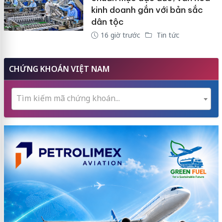
kinh doanh gắn với bản sắc
dân tộc
16 giờ trước
Tin tức
CHỨNG KHOÁN VIỆT NAM
Tìm kiếm mã chứng khoán...