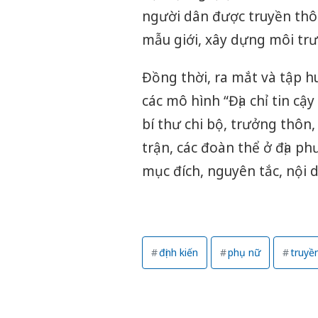
người dân được truyền thôn
mẫu giới, xây dựng môi tr
Đồng thời, ra mắt và tập h
các mô hình “Địa chỉ tin cậ
bí thư chi bộ, trưởng thôn,
trận, các đoàn thể ở địa p
mục đích, nguyên tắc, nội 
định kiến
phụ nữ
truyề