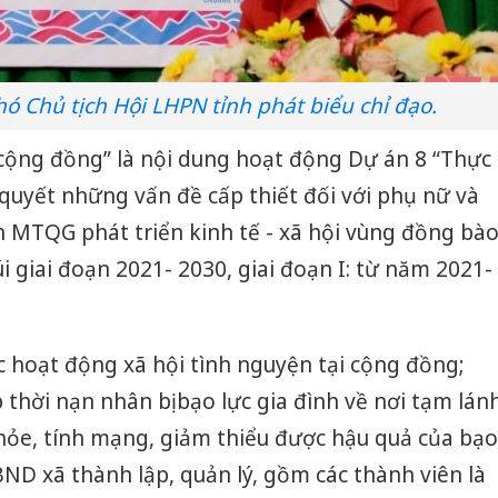
ó Chủ tịch Hội LHPN tỉnh phát biểu chỉ đạo.
ại cộng đồng” là nội dung hoạt động Dự án 8 “Thực
 quyết những vấn đề cấp thiết đối với phụ nữ và
 MTQG phát triển kinh tế - xã hội vùng đồng bà
i giai đoạn 2021- 2030, giai đoạn I: từ năm 2021-
 hoạt động xã hội tình nguyện tại cộng đồng;
p thời nạn nhân bị bạo lực gia đình về nơi tạm lán
hỏe, tính mạng, giảm thiểu được hậu quả của bạo
BND xã thành lập, quản lý, gồm các thành viên là