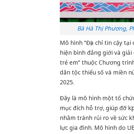
Bà Hà Thị Phương, Ph
Mô hình “Địa chỉ tin cậy t
hiện bình đẳng giới và giải
trẻ em” thuộc Chương trình
dân tộc thiểu số và miền nú
2025.
Đây là mô hình một tổ chức
mục đích hỗ trợ, giúp đỡ kị
nhằm tránh rủi ro về sức k
lực gia đình. Mô hình do U