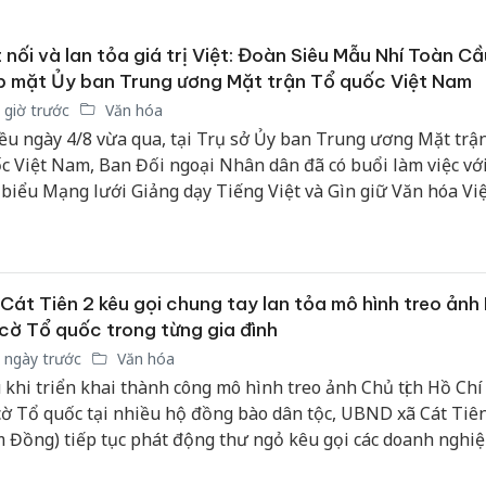
 nối và lan tỏa giá trị Việt: Đoàn Siêu Mẫu Nhí Toàn C
 mặt Ủy ban Trung ương Mặt trận Tổ quốc Việt Nam
 giờ trước
Văn hóa
ều ngày 4/8 vừa qua, tại Trụ sở Ủy ban Trung ương Mặt trậ
c Việt Nam, Ban Đối ngoại Nhân dân đã có buổi làm việc vớ
 biểu Mạng lưới Giảng dạy Tiếng Việt và Gìn giữ Văn hóa V
n cầu, cùng các thí sinh tiêu biểu đã đạt giải trong Cuộc thi 
 Nhí Toàn cầu 2026, được tổ chức tại Bangkok (Thái Lan).
Cát Tiên 2 kêu gọi chung tay lan tỏa mô hình treo ảnh
cờ Tổ quốc trong từng gia đình
 ngày trước
Văn hóa
 khi triển khai thành công mô hình treo ảnh Chủ tịch Hồ Ch
cờ Tổ quốc tại nhiều hộ đồng bào dân tộc, UBND xã Cát Tiên
 Đồng) tiếp tục phát động thư ngỏ kêu gọi các doanh nghiệ
c, nhà hảo tâm và Nhân dân chung tay hỗ trợ kinh phí để n