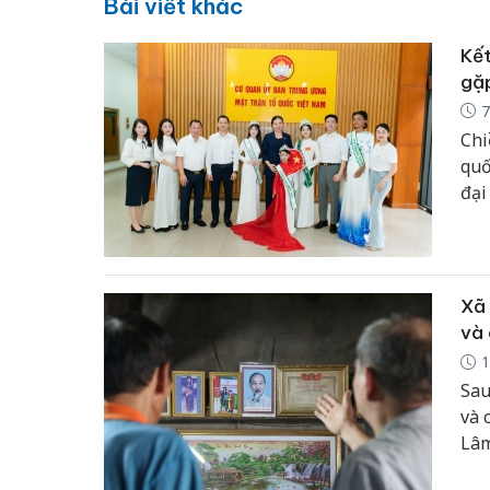
Bài viết khác
Kết
gặp
7
Chi
quố
đại
toà
mẫu
Xã 
và 
1
Sau
và 
Lâm
chứ