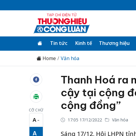
Tin tức
Kinh tế
Thương hiệu
Home
Văn hóa
Thanh Hoá ra m
cậy tại cộng đ
cộng đồng”
CỠ CHỮ
A
17:05 17/12/2022
Văn hóa
−
Cỡ chữ nhỏ
A
Sáng 17/12, Hội LHPN tỉn