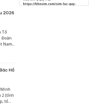
https://khosim.com/sim-luc-quy-
999999
giá gốc
ầu 2026
Quảng cáo Đồng Nai
Sửa máy rửa bát bosch
n Tổ
In ấn
Hà Nội
i Đoàn
iệt Nam
Siêu
 Bác Hồ
í Minh
 2 (tỉnh
p, tổ
hân