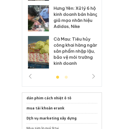
Hưng Yên: Xử lý 6 hộ
óa: Tìm bị
Th
kinh doanh bán hàng
g vụ án buôn
hạ
giả mạo nhãn hiệu
h sữa
bá
Adidas, Nike
 giả
Mo
Cà Mau: Tiêu hủy
g: Đối tượng
An
công khai hàng ngàn
 đường dây
ch
sản phẩm nhập lậu,
 giả tại Phú
bá
bảo vệ môi trường
 đầu thú
Qu
kinh doanh
dán phim cách nhiệt ô tô
mua tài khoản erank
Dịch vụ marketing xây dựng
Mua sim lục quý 9 tại