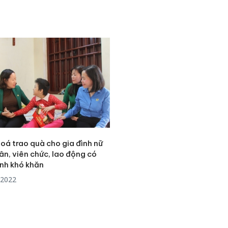
Thanh H
hại tron
bán bìn
Moyuum
An Gian
chủ mưu
bán hàng
Quốc ra
oá trao quà cho gia đình nữ
n, viên chức, lao động có
nh khó khăn
/2022