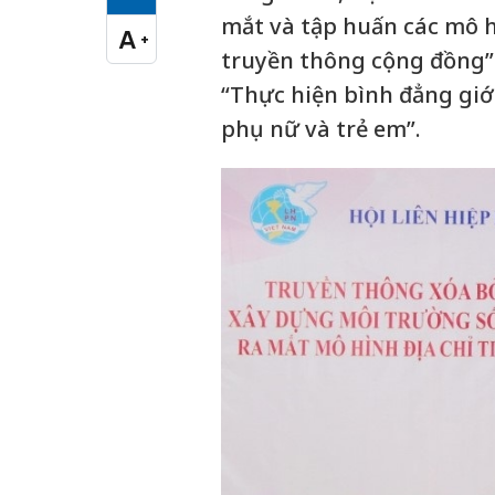
Cỡ chữ vừa
mắt và tập huấn các mô hìn
A
+
Cỡ chữ lớn
truyền thông cộng đồng”.
“Thực hiện bình đẳng giới
phụ nữ và trẻ em”.