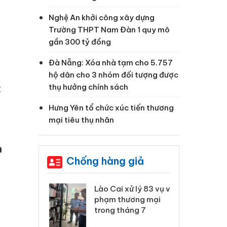
Nghệ An khởi công xây dựng
Trường THPT Nam Đàn 1 quy mô
gần 300 tỷ đồng
Đà Nẵng: Xóa nhà tạm cho 5.757
hộ dân cho 3 nhóm đối tượng được
thụ hưởng chính sách
t
Hưng Yên tổ chức xúc tiến thương
mại tiêu thụ nhãn
n
Chống hàng giả
 Thanh Hóa
Lào Cai xử lý 83 vụ vi
Cô
ại trong vụ
phạm thương mại
tìm
xuất, buôn
trong tháng 7
án
 sào giả
bá