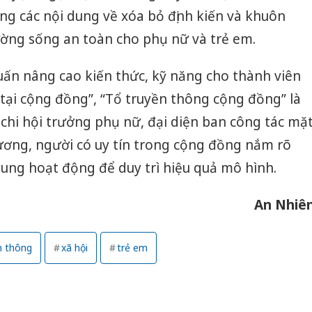
g các nội dung về xóa bỏ định kiến và khuôn
ường sống an toàn cho phụ nữ và trẻ em.
uấn nâng cao kiến thức, kỹ năng cho thành viên
y tại cộng đồng”, “Tổ truyền thông cộng đồng” là
 chi hội trưởng phụ nữ, đại diện ban công tác mặ
hương, người có uy tín trong cộng đồng nắm rõ
dung hoạt động để duy trì hiệu quả mô hình.
An Nhiê
n thông
xã hội
trẻ em
Công an
tìm bị h
án sản 
bán yến