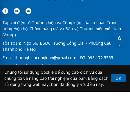
Tạp chí điện tử Thương hiệu và Công luận của cơ quan Trung
ương Hiệp hội Chống hàng giả và Bảo vệ Thương hiệu Việt Nam
(Vatap)
A
Tòa soạn: Ngõ 56/ B5D6 Trương Công Giai - Phường Cầu Giấy -
Thành phố Hà Nội
Email:
thuonghieucongluan@gmail.com
- ĐT: 093 172 5555
Tổng Biên Tập: Vũ Đức Thuận
Chúng tôi sử dụng Cookie để cung cấp dịch vụ của
Giấy phép hoạt động báo chí điện tử số 64/GP-BTTTT do Bộ
chúng tôi và nâng cao trải nghiệm của bạn. Bằng cách
OK
Thông tin và Truyền thông cấp ngày 21/2/2020.
sử dụng trang web này, bạn đã đồng ý với điều này.
Copyright © 2026
TẠP CHÍ THƯƠNG HIỆU & CÔNG
LUẬN
. All Rights Reserved.
Bản quyền thuộc Tạp chí Thương hiệu và Công luận. Cấm