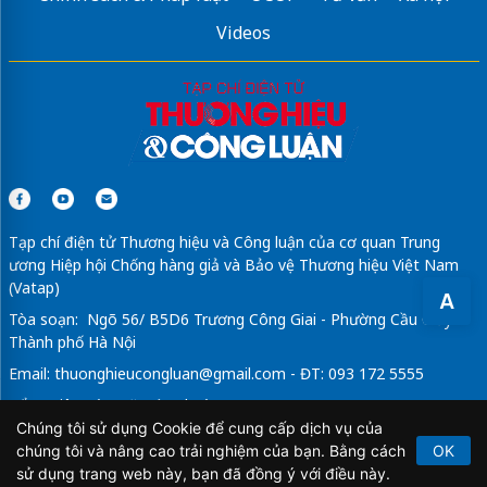
Videos
Tạp chí điện tử Thương hiệu và Công luận của cơ quan Trung
ương Hiệp hội Chống hàng giả và Bảo vệ Thương hiệu Việt Nam
(Vatap)
A
Tòa soạn: Ngõ 56/ B5D6 Trương Công Giai - Phường Cầu Giấy -
Thành phố Hà Nội
Email:
thuonghieucongluan@gmail.com
- ĐT: 093 172 5555
Tổng Biên Tập: Vũ Đức Thuận
Chúng tôi sử dụng Cookie để cung cấp dịch vụ của
Giấy phép hoạt động báo chí điện tử số 64/GP-BTTTT do Bộ
chúng tôi và nâng cao trải nghiệm của bạn. Bằng cách
OK
Thông tin và Truyền thông cấp ngày 21/2/2020.
sử dụng trang web này, bạn đã đồng ý với điều này.