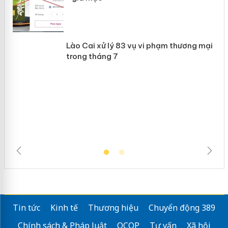
Khẩn trương xác minh, xử lý sản phẩm
 án
Slimaura Care x3 sử dụng giấy phép
giả mạo
Lào Cai xử lý 83 vụ vi phạm thương
mại trong tháng 7
Tin tức
Kinh tế
Thương hiệu
Chuyển động 389
Chính sách & Pháp luật
OCOP
Tư vấn
Xã hội