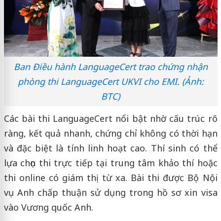
Ban Điều hành LanguageCert trao chứng nhận
phòng thi LanguageCert UKVI cho EMI. (Ảnh:
BTC)
Các bài thi LanguageCert nổi bật nhờ cấu trúc rõ
ràng, kết quả nhanh, chứng chỉ không có thời hạn
và đặc biệt là tính linh hoạt cao. Thí sinh có thể
lựa chọn thi trực tiếp tại trung tâm khảo thí hoặc
thi online có giám thị từ xa. Bài thi được Bộ Nội
vụ Anh chấp thuận sử dụng trong hồ sơ xin visa
vào Vương quốc Anh.