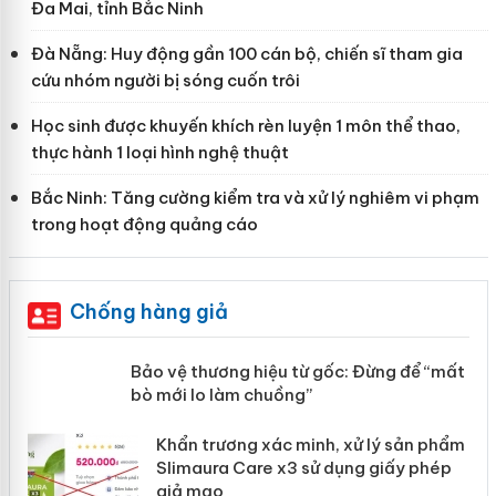
Đa Mai, tỉnh Bắc Ninh
Đà Nẵng: Huy động gần 100 cán bộ, chiến sĩ tham gia
cứu nhóm người bị sóng cuốn trôi
Học sinh được khuyến khích rèn luyện 1 môn thể thao,
thực hành 1 loại hình nghệ thuật
Bắc Ninh: Tăng cường kiểm tra và xử lý nghiêm vi phạm
trong hoạt động quảng cáo
Chống hàng giả
àng
Bảo vệ thương hiệu từ gốc: Đừng để
“mất bò mới lo làm chuồng”
ản