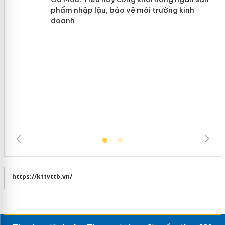
Hưng Yên: Xử lý 6 hộ kinh doanh bán hàng
giả mạo nhãn hiệu Adidas, Nike
Cà Mau: Tiêu hủy công khai hàng
ngàn sản phẩm nhập lậu, bảo vệ môi
trường kinh doanh
https://kttvttb.vn/