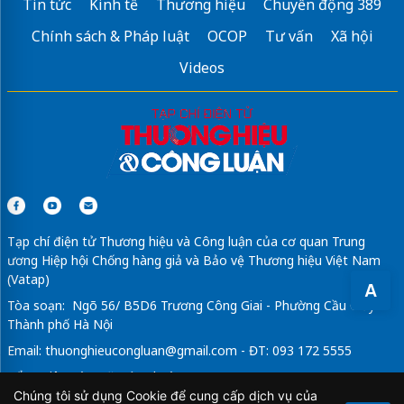
Tin tức
Kinh tế
Thương hiệu
Chuyển động 389
Chính sách & Pháp luật
OCOP
Tư vấn
Xã hội
Videos
Tạp chí điện tử Thương hiệu và Công luận của cơ quan Trung
ương Hiệp hội Chống hàng giả và Bảo vệ Thương hiệu Việt Nam
(Vatap)
A
Tòa soạn: Ngõ 56/ B5D6 Trương Công Giai - Phường Cầu Giấy -
Thành phố Hà Nội
Email:
thuonghieucongluan@gmail.com
- ĐT: 093 172 5555
Tổng Biên Tập: Vũ Đức Thuận
Chúng tôi sử dụng Cookie để cung cấp dịch vụ của
Giấy phép hoạt động báo chí điện tử số 64/GP-BTTTT do Bộ