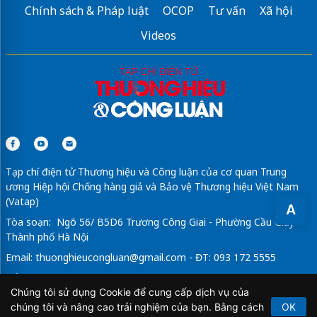
Chính sách & Pháp luật
OCOP
Tư vấn
Xã hội
Videos
Tạp chí điện tử Thương hiệu và Công luận của cơ quan Trung
ương Hiệp hội Chống hàng giả và Bảo vệ Thương hiệu Việt Nam
(Vatap)
A
Tòa soạn: Ngõ 56/ B5D6 Trương Công Giai - Phường Cầu Giấy -
Thành phố Hà Nội
Email:
thuonghieucongluan@gmail.com
- ĐT: 093 172 5555
Tổng Biên Tập: Vũ Đức Thuận
Chúng tôi sử dụng Cookie để cung cấp dịch vụ của
Giấy phép hoạt động báo chí điện tử số 64/GP-BTTTT do Bộ
chúng tôi và nâng cao trải nghiệm của bạn. Bằng cách
OK
Thông tin và Truyền thông cấp ngày 21/2/2020.