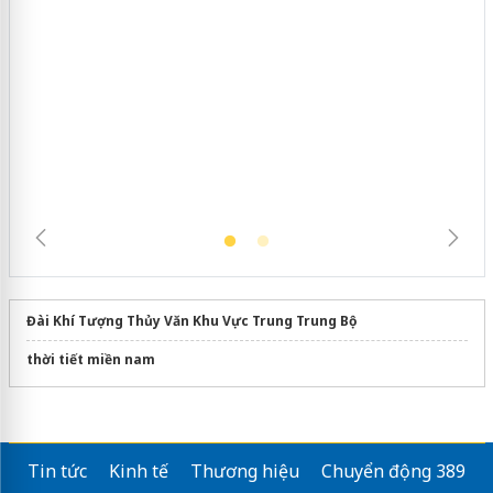
Khẩn trương xác minh, xử lý sản phẩm
Slimaura Care x3 sử dụng giấy phép
giả mạo
Đài Khí Tượng Thủy Văn Khu Vực Trung Trung Bộ
thời tiết miền nam
Tin tức
Kinh tế
Thương hiệu
Chuyển động 389