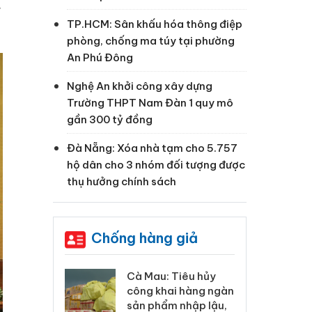
,
TP.HCM: Sân khấu hóa thông điệp
phòng, chống ma túy tại phường
An Phú Đông
Nghệ An khởi công xây dựng
Trường THPT Nam Đàn 1 quy mô
gần 300 tỷ đồng
Đà Nẵng: Xóa nhà tạm cho 5.757
hộ dân cho 3 nhóm đối tượng được
thụ hưởng chính sách
Chống hàng giả
 Tiêu hủy
Khẩn trương xác
Cà
ai hàng ngàn
minh, xử lý sản phẩm
cô
m nhập lậu,
Slimaura Care x3 sử
sả