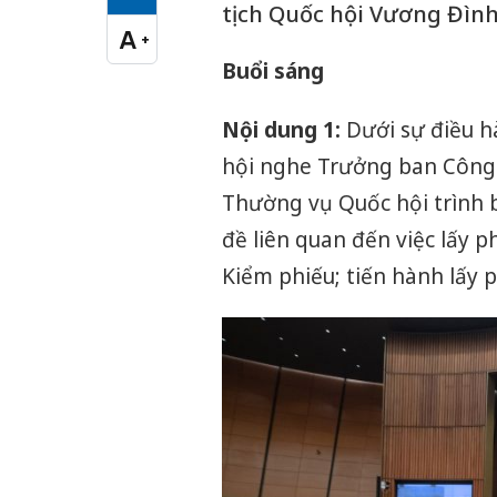
Cỡ chữ vừa
tịch Quốc hội Vương Đình
A
+
Cỡ chữ lớn
Buổi sáng
Nội dung 1:
Dưới sự điều h
hội nghe Trưởng ban Công 
Thường vụ Quốc hội trình b
đề liên quan đến việc lấy p
Kiểm phiếu; tiến hành lấy 