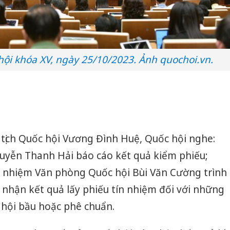
bảo vệ 
kinh do
Công an
tìm bị h
hội khóa XV, ngày 25/10/2023. Ảnh quochoi.vn.
án sản 
bán yến
Thanh H
hại tron
bán bìn
Moyuum
tịch Quốc hội Vương Đình Huệ, Quốc hội nghe:
yễn Thanh Hải báo cáo kết quả kiểm phiếu;
 nhiệm Văn phòng Quốc hội Bùi Văn Cường trình
 nhận kết quả lấy phiếu tín nhiệm đối với những
 hội bầu hoặc phê chuẩn.