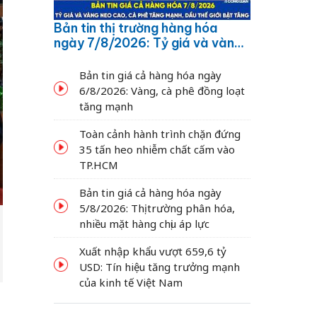
Bản tin thị trường hàng hóa
ngày 7/8/2026: Tỷ giá và vàng
neo cao, cà phê tăng mạnh,
dầu thế giới bật tăng
Bản tin giá cả hàng hóa ngày
6/8/2026: Vàng, cà phê đồng loạt
tăng mạnh
Toàn cảnh hành trình chặn đứng
35 tấn heo nhiễm chất cấm vào
TP.HCM
Bản tin giá cả hàng hóa ngày
5/8/2026: Thị trường phân hóa,
nhiều mặt hàng chịu áp lực
Xuất nhập khẩu vượt 659,6 tỷ
USD: Tín hiệu tăng trưởng mạnh
của kinh tế Việt Nam