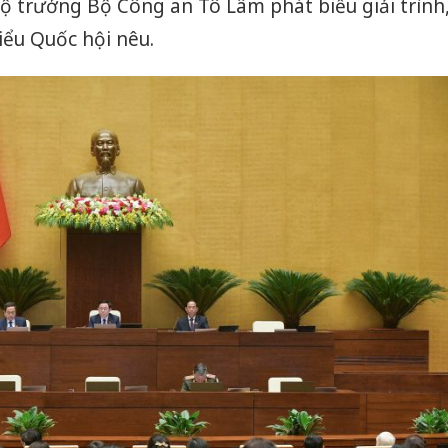
Bộ trưởng Bộ Công an Tô Lâm phát biểu giải trình
iểu Quốc hội nêu.
Cà Mau:
công kh
sản phẩ