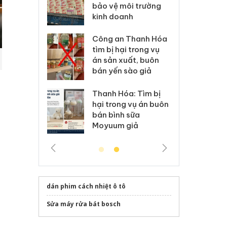
môi trường
dụng giấy phép giả
bả
anh
mạo
ki
 Thanh Hóa
Lào Cai xử lý 83 vụ vi
Cô
ại trong vụ
phạm thương mại
tìm
xuất, buôn
trong tháng 7
án
 sào giả
bá
Hưng Yên: Xử lý 6 hộ
óa: Tìm bị
Th
kinh doanh bán hàng
g vụ án buôn
hạ
giả mạo nhãn hiệu
h sữa
bá
Adidas, Nike
 giả
Mo
dán phim cách nhiệt ô tô
Sửa máy rửa bát bosch