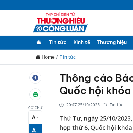
Tin tức
Kinh tế
Thương hiệu
Home
Tin tức
Thông cáo Báo 
Quốc hội khóa
20:47 25/10/2023
Tin tức
CỠ CHỮ
A
Thứ Tư, ngày 25/10/2023, 
−
Cỡ chữ nhỏ
họp thứ 6, Quốc hội khóa
A