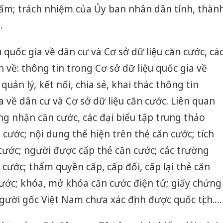
 cấm; trách nhiệm của Ủy ban nhân dân tỉnh, thàn
.
 quốc gia về dân cư và Cơ sở dữ liệu căn cước, cá
n về: thông tin trong Cơ sở dữ liệu quốc gia về
quản lý, kết nối, chia sẻ, khai thác thông tin
a về dân cư và Cơ sở dữ liệu căn cước. Liên quan
ng nhận căn cước, các đại biểu tập trung thảo
n cước; nội dung thể hiện trên thẻ căn cước; tích
cước; người được cấp thẻ căn cước; các trường
n cước; thẩm quyền cấp, cấp đổi, cấp lại thẻ căn
 cước; khóa, mở khóa căn cước điện tử; giấy chứng
gười gốc Việt Nam chưa xác định được quốc tịch.…