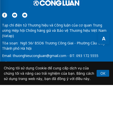
Tạp chí điện tử Thương hiệu và Công luận của cơ quan Trung
ương Hiệp hội Chống hàng giả và Bảo vệ Thương hiệu Việt Nam
(Vatap)
A
Tòa soạn: Ngõ 56/ B5D6 Trương Công Giai - Phường Cầu Giấy -
Thành phố Hà Nội
Email:
thuonghieucongluan@gmail.com
- ĐT: 093 172 5555
Tổng Biên Tập: Vũ Đức Thuận
Chúng tôi sử dụng Cookie để cung cấp dịch vụ của
Giấy phép hoạt động báo chí điện tử số 64/GP-BTTTT do Bộ
chúng tôi và nâng cao trải nghiệm của bạn. Bằng cách
OK
Thông tin và Truyền thông cấp ngày 21/2/2020.
sử dụng trang web này, bạn đã đồng ý với điều này.
Copyright © 2026
TẠP CHÍ THƯƠNG HIỆU & CÔNG
LUẬN
. All Rights Reserved.