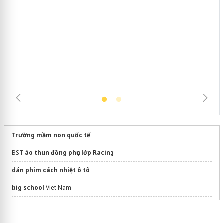
Cà Mau: Tiêu hủy công khai hàng
ngàn sản phẩm nhập lậu, bảo vệ môi
trường kinh doanh
Trường mầm non quốc tế
BST
áo thun đồng phục lớp Racing
dán phim cách nhiệt ô tô
big school
Viet Nam
May
áo khoác gió đồng phục
giá rẻ
Sửa máy rửa bát bosch