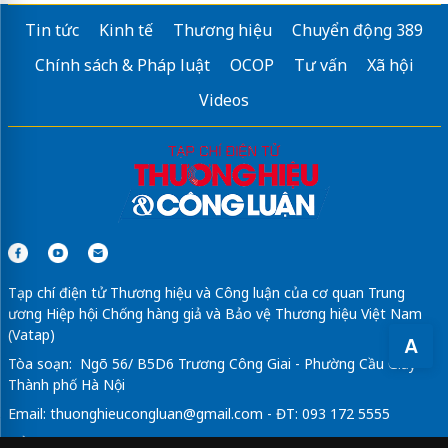
Tin tức
Kinh tế
Thương hiệu
Chuyển động 389
Chính sách & Pháp luật
OCOP
Tư vấn
Xã hội
Videos
Tạp chí điện tử Thương hiệu và Công luận của cơ quan Trung
ương Hiệp hội Chống hàng giả và Bảo vệ Thương hiệu Việt Nam
(Vatap)
A
Tòa soạn: Ngõ 56/ B5D6 Trương Công Giai - Phường Cầu Giấy -
Thành phố Hà Nội
Email:
thuonghieucongluan@gmail.com
- ĐT: 093 172 5555
Tổng Biên Tập: Vũ Đức Thuận