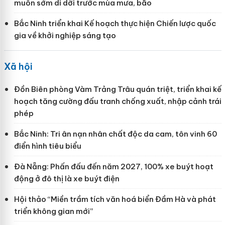
muốn sớm di dời trước mùa mưa, bão
Bắc Ninh triển khai Kế hoạch thực hiện Chiến lược quốc
gia về khởi nghiệp sáng tạo
Xã hội
Đồn Biên phòng Vàm Trảng Trâu quán triệt, triển khai kế
hoạch tăng cường đấu tranh chống xuất, nhập cảnh trái
phép
Bắc Ninh: Tri ân nạn nhân chất độc da cam, tôn vinh 60
điển hình tiêu biểu
Đà Nẵng: Phấn đấu đến năm 2027, 100% xe buýt hoạt
động ở đô thị là xe buýt điện
Hội thảo “Miền trầm tích văn hoá biển Đầm Hà và phát
triển không gian mới”