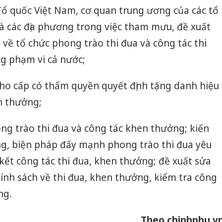
ổ quốc Việt Nam, cơ quan trung ương của các tổ
 và các địa phương trong việc tham mưu, đề xuất
 về tổ chức phong trào thi đua và công tác thi
g phạm vi cả nước;
ho cấp có thẩm quyền quyết định tặng danh hiệu
n thưởng;
ong trào thi đua và công tác khen thưởng; kiến
ơng, biện pháp đẩy mạnh phong trào thi đua yêu
ết công tác thi đua, khen thưởng; đề xuất sửa
hính sách về thi đua, khen thưởng, kiểm tra công
ng.
Công an
tìm bị h
án sản 
Theo chinhphu.v