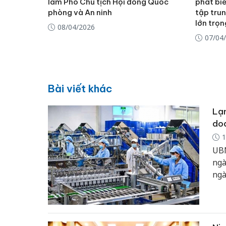
làm Phó Chủ tịch Hội đồng Quốc
phát bi
phòng và An ninh
tập tru
lớn trọ
08/04/2026
07/04
Bài viết khác
Lạn
doa
1
UBN
ngà
ngà
đạo
hoa