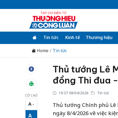
Tin tức
Kinh tế
Thương hiệu
Home
Tin tức
Thủ tướng Lê M
đồng Thi đua 
19:37 08/04/2026
Tin tức
CỠ CHỮ
A
Thủ tướng Chính phủ Lê 
−
Cỡ chữ nhỏ
ngày 8/4/2026 về việc ki
A