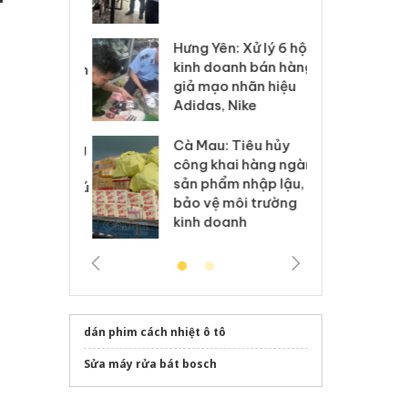
 sào giả
bá
Hưng Yên: Xử lý 6 hộ
óa: Tìm bị
Th
kinh doanh bán hàng
g vụ án buôn
hạ
giả mạo nhãn hiệu
h sữa
bá
Adidas, Nike
 giả
Mo
Cà Mau: Tiêu hủy
g: Đối tượng
An
công khai hàng ngàn
 đường dây
ch
sản phẩm nhập lậu,
 giả tại Phú
bá
bảo vệ môi trường
 đầu thú
Qu
kinh doanh
dán phim cách nhiệt ô tô
Sửa máy rửa bát bosch