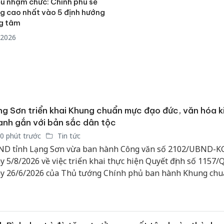
ểu nhậm chức: Chính phủ sẽ
ng cao nhất vào 5 định hướng
ng tâm
/2026
g Sơn triển khai Khung chuẩn mực đạo đức, văn hóa k
nh gắn với bản sắc dân tộc
0 phút trước
Tin tức
D tỉnh Lạng Sơn vừa ban hành Công văn số 2102/UBND-K
y 5/8/2026 về việc triển khai thực hiện Quyết định số 1157
y 26/6/2026 của Thủ tướng Chính phủ ban hành Khung ch
 đức, văn hóa kinh doanh gắn với bản sắc dân tộc và tiếp cậ
 văn hóa kinh doanh thế giới.