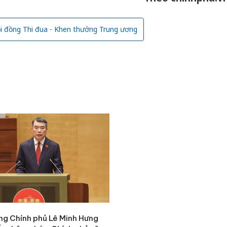
bán yến
Thanh H
i đồng Thi đua - Khen thưởng Trung ương
hại tron
bán bìn
Moyuum
An Gian
chủ mưu
bán hàng
Quốc ra
ng Chính phủ Lê Minh Hưng