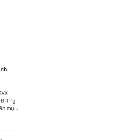
inh
GVX
/QĐ-TTg
uẩn mực
n tinh