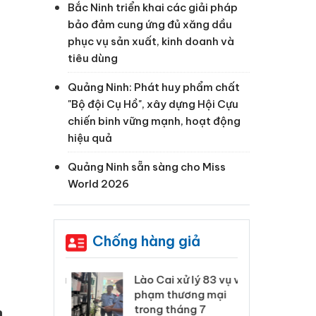
Bắc Ninh triển khai các giải pháp
bảo đảm cung ứng đủ xăng dầu
phục vụ sản xuất, kinh doanh và
tiêu dùng
Quảng Ninh: Phát huy phẩm chất
"Bộ đội Cụ Hồ", xây dựng Hội Cựu
chiến binh vững mạnh, hoạt động
hiệu quả
Quảng Ninh sẵn sàng cho Miss
World 2026
Chống hàng giả
 Thanh Hóa
Lào Cai xử lý 83 vụ vi
Cô
ại trong vụ
phạm thương mại
tìm
xuất, buôn
trong tháng 7
án
n