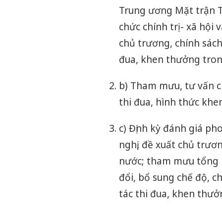
Trung ương Mặt trận T
chức chính trị - xã hội
chủ trương, chính sách
đua, khen thưởng tron
b) Tham mưu, tư vấn c
thi đua, hình thức khe
c) Định kỳ đánh giá ph
nghị, đề xuất chủ trư
nước; tham mưu tổng k
đổi, bổ sung chế độ, c
tác thi đua, khen thưở