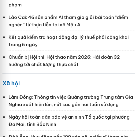
phạm
Lào Cai: 46 sản phẩm AI tham gia giải bài toán “điểm
nghẽn” từ thực tiễn tại xã Mậu A
Kết quả kiểm tra hoạt động đại lý thuế phải công khai
trong 5 ngày
Chuẩn bị Hội thi, Hội thao năm 2026: Hải đoàn 32
hướng tới chất lượng thực chất
Xã hội
Lâm Đồng: Thông tin việc Quảng trường Trung tâm Gia
Nghĩa xuất hiện lún, nứt sau gần hai tuần sử dụng
Ngày hội toàn dân bảo vệ an ninh Tổ quốc tại phường
Đa Mai, tỉnh Bắc Ninh
Đà Nẵng: Huy động gần 100 cán bộ, chiến sĩ tham gia