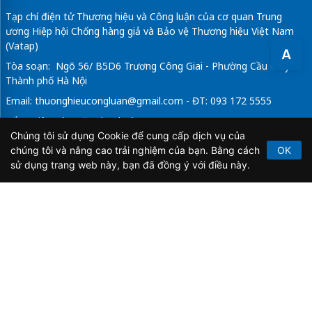
Tạp chí điện tử Thương hiệu và Công luận của cơ quan Trung
ương Hiệp hội Chống hàng giả và Bảo vệ Thương hiệu Việt Nam
(Vatap)
A
Tòa soạn: Ngõ 56/ B5D6 Trương Công Giai - Phường Cầu Giấy -
Thành phố Hà Nội
Email:
thuonghieucongluan@gmail.com
- ĐT: 093 172 5555
Tổng Biên Tập: Vũ Đức Thuận
Chúng tôi sử dụng Cookie để cung cấp dịch vụ của
Giấy phép hoạt động báo chí điện tử số 64/GP-BTTTT do Bộ
chúng tôi và nâng cao trải nghiệm của bạn. Bằng cách
OK
Thông tin và Truyền thông cấp ngày 21/2/2020.
sử dụng trang web này, bạn đã đồng ý với điều này.
Copyright © 2026
TẠP CHÍ THƯƠNG HIỆU & CÔNG
LUẬN
. All Rights Reserved.
Bản quyền thuộc Tạp chí Thương hiệu và Công luận. Cấm
sao chép dưới mọi hình thức nếu không có sự chấp thuận
bằng văn bản.