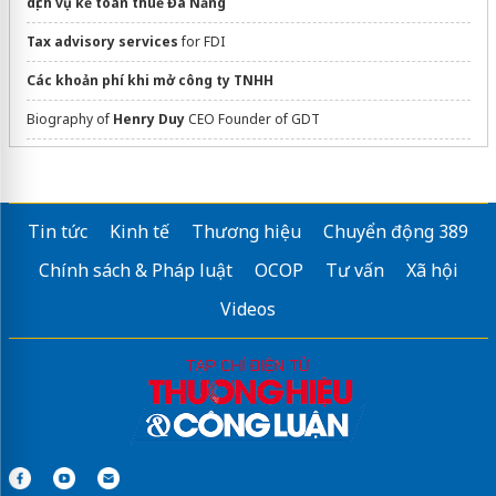
dịch vụ kế toán thuế Đà Nẵng
Tax advisory services
for FDI
Các khoản phí khi mở công ty TNHH
Biography of
Henry Duy
CEO Founder of GDT
dán phim cách nhiệt ô tô
Sửa máy rửa bát bosch
Tin tức
Kinh tế
Thương hiệu
Chuyển động 389
Chính sách & Pháp luật
OCOP
Tư vấn
Xã hội
Videos