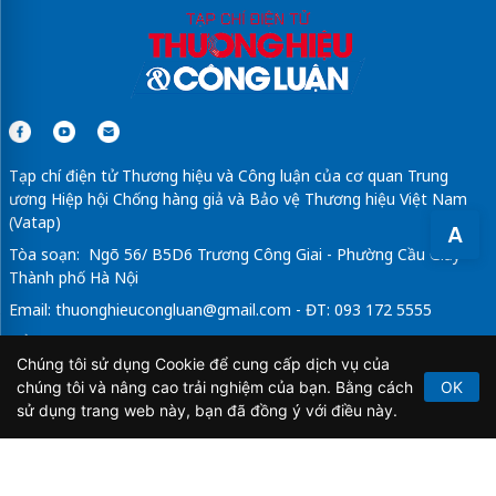
Tạp chí điện tử Thương hiệu và Công luận của cơ quan Trung
ương Hiệp hội Chống hàng giả và Bảo vệ Thương hiệu Việt Nam
(Vatap)
A
Tòa soạn: Ngõ 56/ B5D6 Trương Công Giai - Phường Cầu Giấy -
Thành phố Hà Nội
Email:
thuonghieucongluan@gmail.com
- ĐT: 093 172 5555
Tổng Biên Tập: Vũ Đức Thuận
Chúng tôi sử dụng Cookie để cung cấp dịch vụ của
Giấy phép hoạt động báo chí điện tử số 64/GP-BTTTT do Bộ
chúng tôi và nâng cao trải nghiệm của bạn. Bằng cách
OK
Thông tin và Truyền thông cấp ngày 21/2/2020.
sử dụng trang web này, bạn đã đồng ý với điều này.