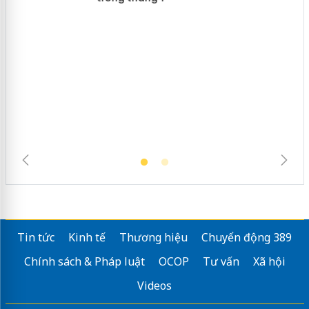
giả mạo
Lào Cai xử lý 83 vụ vi phạm thương
mại trong tháng 7
Tin tức
Kinh tế
Thương hiệu
Chuyển động 389
Chính sách & Pháp luật
OCOP
Tư vấn
Xã hội
Videos