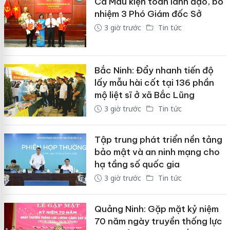
Cà Mau kiện toàn lãnh đạo, bổ
nhiệm 3 Phó Giám đốc Sở
3 giờ trước
Tin tức
Bắc Ninh: Đẩy nhanh tiến độ
lấy mẫu hài cốt tại 136 phần
mộ liệt sĩ ở xã Bắc Lũng
3 giờ trước
Tin tức
Tập trung phát triển nền tảng
bảo mật và an ninh mạng cho
hạ tầng số quốc gia
3 giờ trước
Tin tức
Quảng Ninh: Gặp mặt kỷ niệm
70 năm ngày truyền thống lực