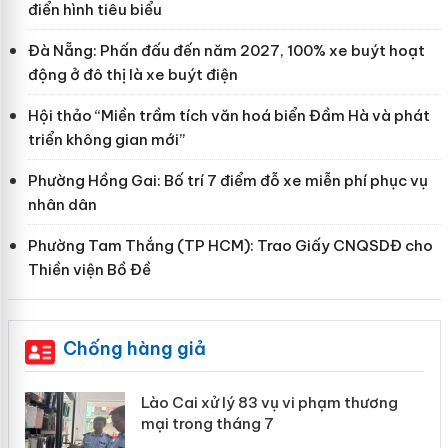
điển hình tiêu biểu
Đà Nẵng: Phấn đấu đến năm 2027, 100% xe buýt hoạt
động ở đô thị là xe buýt điện
Hội thảo “Miền trầm tích văn hoá biển Đầm Hà và phát
triển không gian mới”
Phường Hồng Gai: Bố trí 7 điểm đỗ xe miễn phí phục vụ
nhân dân
Phường Tam Thắng (TP HCM): Trao Giấy CNQSDĐ cho
Thiền viện Bồ Đề
Chống hàng giả
 án
Lào Cai xử lý 83 vụ vi phạm thương
mại trong tháng 7