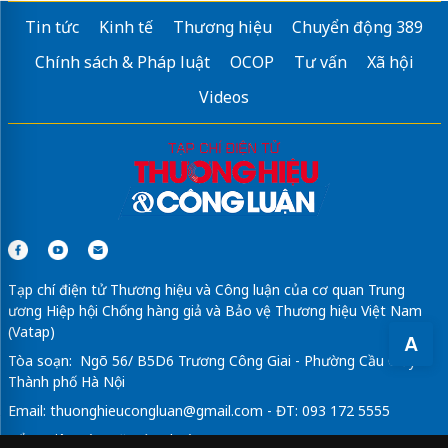
Tin tức
Kinh tế
Thương hiệu
Chuyển động 389
Chính sách & Pháp luật
OCOP
Tư vấn
Xã hội
Videos
Tạp chí điện tử Thương hiệu và Công luận của cơ quan Trung
ương Hiệp hội Chống hàng giả và Bảo vệ Thương hiệu Việt Nam
(Vatap)
A
Tòa soạn: Ngõ 56/ B5D6 Trương Công Giai - Phường Cầu Giấy -
Thành phố Hà Nội
Email:
thuonghieucongluan@gmail.com
- ĐT: 093 172 5555
Tổng Biên Tập: Vũ Đức Thuận